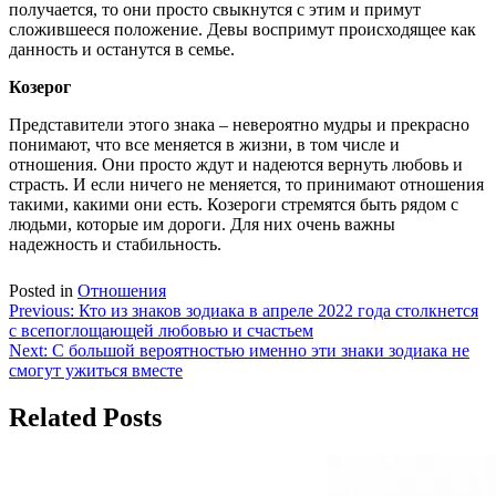
получается, то они просто свыкнутся с этим и примут
сложившееся положение. Девы воспримут происходящее как
данность и останутся в семье.
Козерог
Представители этого знака – невероятно мудры и прекрасно
понимают, что все меняется в жизни, в том числе и
отношения. Они просто ждут и надеются вернуть любовь и
страсть. И если ничего не меняется, то принимают отношения
такими, какими они есть. Козероги стремятся быть рядом с
людьми, которые им дороги. Для них очень важны
надежность и стабильность.
Posted in
Отношения
Навигация
Previous:
Кто из знаков зодиака в апреле 2022 года столкнется
с всепоглощающей любовью и счастьем
по
Next:
С большой вероятностью именно эти знаки зодиака не
записям
смогут ужиться вместе
Related Posts