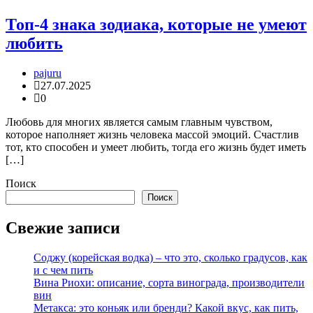
Топ-4 знака зодиака, которые не умеют
любить
pajuru
27.07.2025
0
Любовь для многих является самым главным чувством,
которое наполняет жизнь человека массой эмоций. Счастлив
тот, кто способен и умеет любить, тогда его жизнь будет иметь
[…]
Поиск
Поиск
Свежие записи
Соджу (корейская водка) – что это, сколько градусов, как
и с чем пить
Вина Риохи: описание, сорта винограда, производители
вин
Метакса: это коньяк или бренди? Какой вкус, как пить,