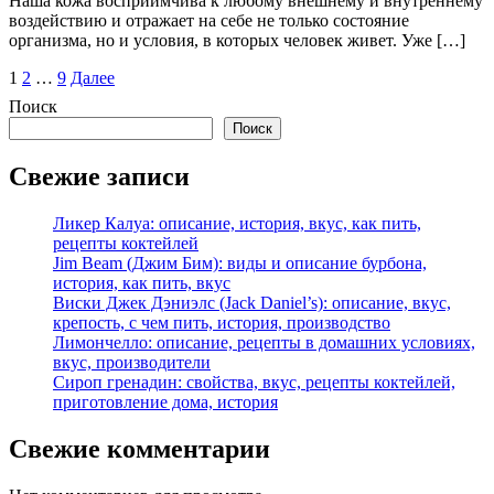
Наша кожа восприимчива к любому внешнему и внутреннему
воздействию и отражает на себе не только состояние
организма, но и условия, в которых человек живет. Уже […]
Пагинация
1
2
…
9
Далее
записей
Поиск
Поиск
Свежие записи
Ликер Калуа: описание, история, вкус, как пить,
рецепты коктейлей
Jim Beam (Джим Бим): виды и описание бурбона,
история, как пить, вкус
Виски Джек Дэниэлс (Jack Daniel’s): описание, вкус,
крепость, с чем пить, история, производство
Лимончелло: описание, рецепты в домашних условиях,
вкус, производители
Сироп гренадин: свойства, вкус, рецепты коктейлей,
приготовление дома, история
Свежие комментарии