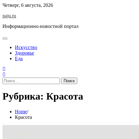
Skip
Четверг, 6 августа, 2026
to
paju.ru
content
Информационно-новостной портал
Искусство
Здоровье
Еда
Найти:
Рубрика:
Красота
Home
Красота