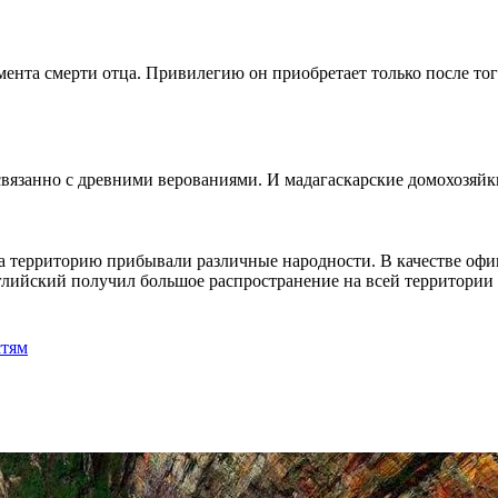
ента смерти отца. Привилегию он приобретает только после того
связанно с древними верованиями. И мадагаскарские домохозяйки
на территорию прибывали различные народности. В качестве оф
глийский получил большое распространение на всей территории 
стям