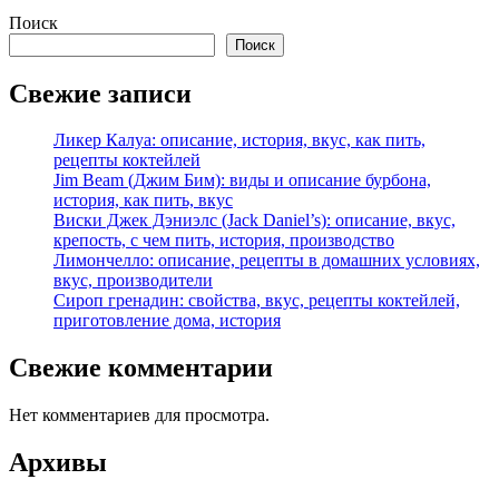
Поиск
Поиск
Свежие записи
Ликер Калуа: описание, история, вкус, как пить,
рецепты коктейлей
Jim Beam (Джим Бим): виды и описание бурбона,
история, как пить, вкус
Виски Джек Дэниэлс (Jack Daniel’s): описание, вкус,
крепость, с чем пить, история, производство
Лимончелло: описание, рецепты в домашних условиях,
вкус, производители
Сироп гренадин: свойства, вкус, рецепты коктейлей,
приготовление дома, история
Свежие комментарии
Нет комментариев для просмотра.
Архивы