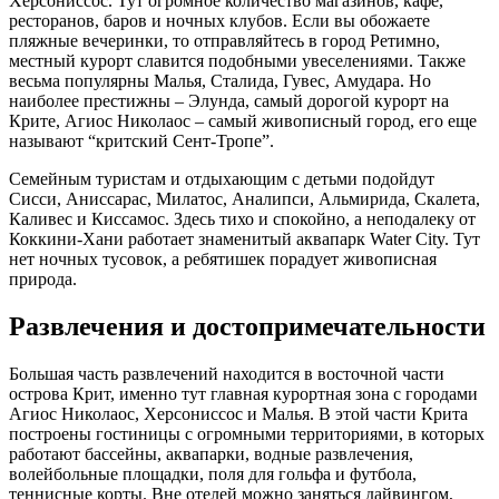
Херсониссос. Тут огромное количество магазинов, кафе,
ресторанов, баров и ночных клубов. Если вы обожаете
пляжные вечеринки, то отправляйтесь в город Ретимно,
местный курорт славится подобными увеселениями. Также
весьма популярны Малья, Сталида, Гувес, Амудара. Но
наиболее престижны – Элунда, самый дорогой курорт на
Крите, Агиос Николаос – самый живописный город, его еще
называют “критский Сент-Тропе”.
Семейным туристам и отдыхающим с детьми подойдут
Сисси, Аниссарас, Милатос, Аналипси, Альмирида, Скалета,
Каливес и Киссамос. Здесь тихо и спокойно, а неподалеку от
Коккини-Хани работает знаменитый аквапарк Water City. Тут
нет ночных тусовок, а ребятишек порадует живописная
природа.
Развлечения и достопримечательности
Большая часть развлечений находится в восточной части
острова Крит, именно тут главная курортная зона с городами
Агиос Николаос, Херсониссос и Малья. В этой части Крита
построены гостиницы с огромными территориями, в которых
работают бассейны, аквапарки, водные развлечения,
волейбольные площадки, поля для гольфа и футбола,
теннисные корты. Вне отелей можно заняться дайвингом,