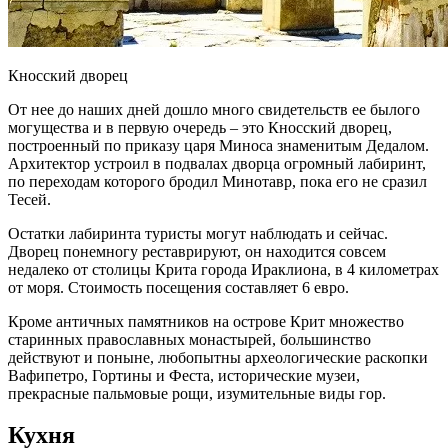
Кносский дворец
От нее до наших дней дошло много свидетельств ее былого
могущества и в первую очередь – это Кносский дворец,
построенный по приказу царя Миноса знаменитым Дедалом.
Архитектор устроил в подвалах дворца огромный лабиринт,
по переходам которого бродил Минотавр, пока его не сразил
Тесей.
Остатки лабиринта туристы могут наблюдать и сейчас.
Дворец понемногу реставрируют, он находится совсем
недалеко от столицы Крита города Ираклиона, в 4 километрах
от моря. Стоимость посещения составляет 6 евро.
Кроме античных памятников на острове Крит множество
старинных православных монастырей, большинство
действуют и поныне, любопытны археологические раскопки
Вафипетро, Гортины и Феста, исторические музеи,
прекрасные пальмовые рощи, изумительные виды гор.
Кухня