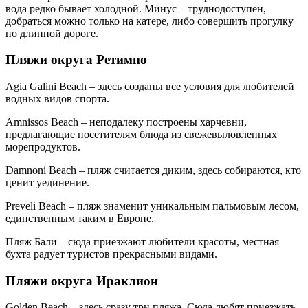
вода редко бывает холодной. Минус – труднодоступен,
добраться можно только на катере, либо совершить прогулку
по длинной дороге.
Пляжи округа Ретимно
Agia Galini Beach – здесь созданы все условия для любителей
водных видов спорта.
Amnissos Beach – неподалеку построены харчевни,
предлагающие посетителям блюда из свежевыловленных
морепродуктов.
Damnoni Beach – пляж считается диким, здесь собираются, кто
ценит уединение.
Preveli Beach – пляж знаменит уникальным пальмовым лесом,
единственным таким в Европе.
Пляж Бали – сюда приезжают любители красоты, местная
бухта радует туристов прекрасными видами.
Пляжи округа Ираклион
Golden Beach – здесь сразу три пляжа. Сюда любят приезжать