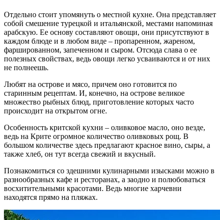
Отдельно стоит упомянуть о местной кухне. Она представляет
собой смешение турецкой и итальянской, местами напоминая
арабскую. Ее основу составляют овощи, они присутствуют в
каждом блюде и в любом виде – пропаренном, жареном,
фаршированном, запеченном и сыром. Отсюда слава о ее
полезных свойствах, ведь овощи легко усваиваются и от них
не полнеешь.
Любят на острове и мясо, причем оно готовится по
старинным рецептам. И, конечно, на острове великое
множество рыбных блюд, приготовление которых часто
происходит на открытом огне.
Особенность критской кухни – оливковое масло, оно везде,
ведь на Крите огромное количество оливковых рощ. В
большом количестве здесь предлагают красное вино, сыры, а
также хлеб, он тут всегда свежий и вкусный.
Познакомиться со здешними кулинарными изысками можно в
разнообразных кафе и ресторанах, а заодно и полюбоваться
восхитительными красотами. Ведь многие харчевни
находятся прямо на пляжах.