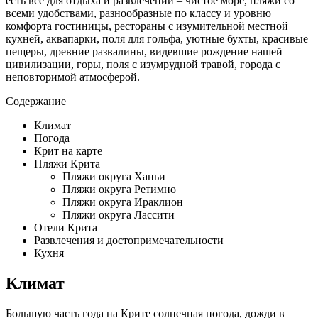
есть все для отдыха и развлечений – чистое море, пляжи со
всеми удобствами, разнообразные по классу и уровню
комфорта гостиницы, рестораны с изумительной местной
кухней, аквапарки, поля для гольфа, уютные бухты, красивые
пещеры, древние развалины, видевшие рождение нашей
цивилизации, горы, поля с изумрудной травой, города с
неповторимой атмосферой.
Содержание
Климат
Погода
Крит на карте
Пляжи Крита
Пляжи округа Ханьи
Пляжи округа Ретимно
Пляжи округа Ираклион
Пляжи округа Лассити
Отели Крита
Развлечения и достопримечательности
Кухня
Климат
Большую часть года на Крите солнечная погода, дожди в