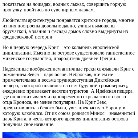
покататься на лошадях, водных лыжах, совершить горную
прогулку, пройтись по сувенирным лавкам.
Любителям архитектуры понравятся критские города, многие
из них построены довольно давно, улицы вымощены
брусчаткой, а здания и фасады домов словно выдернуты из
средневековой истории.
Но в первую очередь Крит – это колыбель европейской
цивилизации. Именно на острове существовало таинственное
микенское государство, прародитель древней Греции.
Наделенные воображением античные греки связывали Крит с
рождением Зевса – царя богов. Неброская, ничем не
примечательная и весьма труднодоступная Диктейская
пещера, в которой появился на свет будущий громовержец,
ежедневно привлекает десятки туристов. А Идейская пещера,
где он воспитывался и одновременно скрывался от своего
отца Кроноса, не менее популярна. На Крит Зевс,
превратившись в белого быка, увез прекрасную Европу, в
которую влюбился. От их союза родился Минос – знаменитый
царь Крита, в честь которого древняя цивилизация острова
получила свое название.