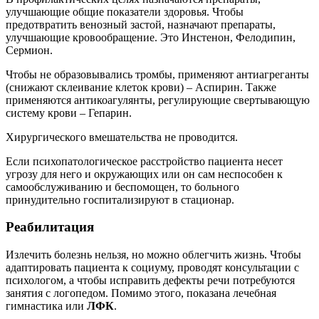
улучшающие общие показатели здоровья. Чтобы
предотвратить венозный застой, назначают препараты,
улучшающие кровообращение. Это Инстенон, Фелодипин,
Сермион.
Чтобы не образовывались тромбы, применяют антиагреганты
(снижают склеивание клеток крови) – Аспирин. Также
применяются антикоагулянты, регулирующие свертывающую
систему крови – Гепарин.
Хирургического вмешательства не проводится.
Если психопатологическое расстройство пациента несет
угрозу для него и окружающих или он сам неспособен к
самообслуживанию и беспомощен, то больного
принудительно госпитализируют в стационар.
Реабилитация
Излечить болезнь нельзя, но можно облегчить жизнь. Чтобы
адаптировать пациента к социуму, проводят консультации с
психологом, а чтобы исправить дефекты речи потребуются
занятия с логопедом. Помимо этого, показана лечебная
гимнастика или
ЛФК
.