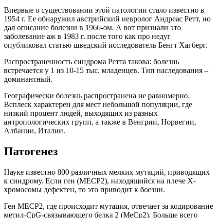
Впервые о существовании этой патологии стало известно в
1954 г. Ее обнаружил австрийский невролог Андреас Ретт, но
дал описание болезни в 1966-ом. А вот признали это
заболевание аж в 1983 г. после того как про недуг
опубликовал статью шведский исследователь Бенгт Хагберг.
Распространенность синдрома Ретта такова: болезнь
встречается у 1 из 10-15 тыс. младенцев. Тип наследования –
доминантный.
Географически болезнь распространена не равномерно.
Всплеск характерен для мест небольшой популяции, где
низкий процент людей, выходящих из разных
антропологических групп, а также в Венгрии, Норвегии,
Албании, Италии.
Патогенез
Науке известно 800 различных мелких мутаций, приводящих
к синдрому. Если ген (МEСP2), находящийся на плече Х-
хромосомы дефектен, то это приводит к боезни.
Ген МЕСР2, где происходит мутация, отвечает за кодирование
метил-СpG-связывающего белка 2 (МеCр2). Больше всего