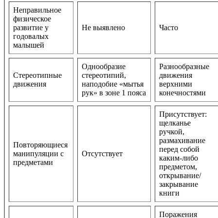
Неправильное
физическое
развитие у
Не выявлено
Часто
годовалых
малышей
Однообразие
Разнообразные
Стереотипные
стереотипий,
движения
движения
наподобие «мытья
верхними
рук» в зоне 1 пояса
конечностями
Присутствует:
щелканье
ручкой,
размахивание
Повторяющиеся
перед собой
манипуляции с
Отсутствует
каким-либо
предметами
предметом,
открывание/
закрывание
книги
Поражения