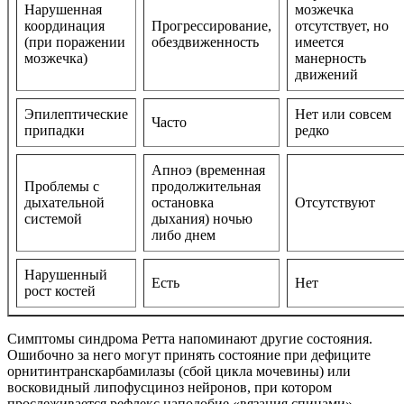
Нарушенная
мозжечка
координация
Прогрессирование,
отсутствует, но
(при поражении
обездвиженность
имеется
мозжечка)
манерность
движений
Эпилептические
Нет или совсем
Часто
припадки
редко
Апноэ (временная
Проблемы с
продолжительная
дыхательной
остановка
Отсутствуют
системой
дыхания) ночью
либо днем
Нарушенный
Есть
Нет
рост костей
Симптомы синдрома Ретта напоминают другие состояния.
Ошибочно за него могут принять состояние при дефиците
орнитинтранскарбамилазы (сбой цикла мочевины) или
восковидный липофусциноз нейронов, при котором
прослеживается рефлекс наподобие «вязания спицами».