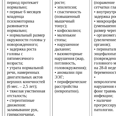
период протекает
росте;
(поражение
нормально;
• эпилепсия;
сетчатки гла
• первые 6 месяцев
• спастичность
• внутриутр
младенца
(повышенный
задержка ро
психомоторика
мышечный
• микроцеф
развивается
тонус);
(уменьшен
нормально;
• кифосколиоз;
размер череп
• нормальный размер
• маленькие
• органомег
окружности головы у
стопы;
(увеличение
новорожденного;
• нарушенное
органов);
• задержка роста
дыхание;
• перинатал
головы с
• вазомоторные
энцефалопа
пятимесячного
нарушения (жар,
(поврежден
возраста;
потливость,
головного м
• утрата нормальной
головокружения);
на 28-й нед
речи, намеренных
• аномалии при
беременност
двигательных актов
ЭЭГ;
•
верхних конечностей
• периферические
неврологич
(6 мес. – 2,5 лет);
расстройства
нарушения 
• тяжелая умственная
(невропатии).
фоне травм
отсталость;
инфекции;
• стереотипные
• наличие
движения:
прогрессир
заламывание рук,
патологии.
гримасничанье,