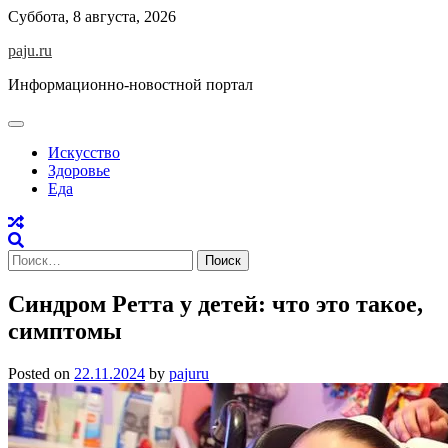
Skip
Суббота, 8 августа, 2026
to
paju.ru
content
Информационно-новостной портал
Искусство
Здоровье
Еда
Найти:
Синдром Ретта у детей: что это такое,
симптомы
Posted on
22.11.2024
by
pajuru