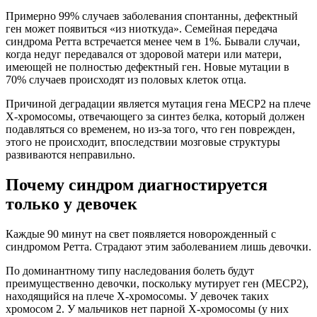
Примерно 99% случаев заболевания спонтанны, дефектный
ген может появиться «из ниоткуда». Семейная передача
синдрома Ретта встречается менее чем в 1%. Бывали случаи,
когда недуг передавался от здоровой матери или матери,
имеющей не полностью дефектный ген. Новые мутации в
70% случаев происходят из половых клеток отца.
Причиной деградации является мутация гена MЕСР2 на плече
Х-хромосомы, отвечающего за синтез белка, который должен
подавляться со временем, но из-за того, что ген поврежден,
этого не происходит, впоследствии мозговые структуры
развиваются неправильно.
Почему синдром диагностируется
только у девочек
Каждые 90 минут на свет появляется новорожденный с
синдромом Ретта. Страдают этим заболеванием лишь девочки.
По доминантному типу наследования болеть будут
преимущественно девочки, поскольку мутирует ген (MЕCР2),
находящийся на плече X-хромосомы. У девочек таких
хромосом 2. У мальчиков нет парной Х-хромосомы (у них