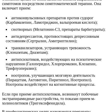
симптомов посредством симптоматической терапии. Она
включает прием:
антиконвульсивных препаратов против судорог
(Карбамазепин, Ламотриджин, вальпроевая кислота);
снотворных (Мелатонин-С3, препараты барбитураты);
антидепрессантов, противостоящих депрессивным
состояниям (Сертралин, Амитриптилин);
транквилизаторов, устраняющих тревожность
(Клоназепам, Диазепам);
антипсихотиков, воздействующих на психотические
нарушения (Галоперидол, Хлорпромазин, Клозапин,
Трифлуоперазин);
ноотропов, улучшающих мозговую деятельность
(Пирацетам, Актовегин, Пиритинол, Ноотропил).
Ноотропы воздействуют на когнитивные процессы.
Если при приеме антипсихотиков, возникнут побочные
экстрапирамидные расстройства, то показан прием м-
холинолитиков (Тригексифенидила).
В профилактических целях назначаются препараты,