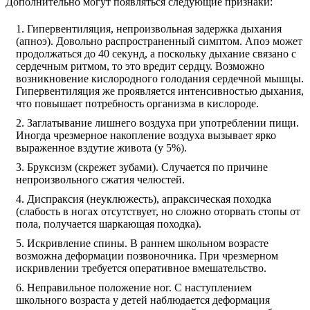
Дополнительно могут появляться следующие признаки:
Гипервентиляция, непроизвольная задержка дыхания
(апноэ). Довольно распространенный симптом. Апоэ может
продолжаться до 40 секунд, а поскольку дыхание связано с
сердечным ритмом, то это вредит сердцу. Возможно
возникновение кислородного голодания сердечной мышцы.
Гипервентиляция же проявляется интенсивностью дыхания,
что повышает потребность организма в кислороде.
Заглатывание лишнего воздуха при употреблении пищи.
Иногда чрезмерное накопление воздуха вызывает ярко
выраженное вздутие живота (у 5%).
Бруксизм (скрежет зубами). Случается по причине
непроизвольного сжатия челюстей.
Диспраксия (неуклюжесть), апраксическая походка
(слабость в ногах отсутствует, но сложно оторвать стопы от
пола, получается шаркающая походка).
Искривление спины. В раннем школьном возрасте
возможна деформации позвоночника. При чрезмерном
искривлении требуется оперативное вмешательство.
Неправильное положение ног. С наступлением
школьного возраста у детей наблюдается деформация