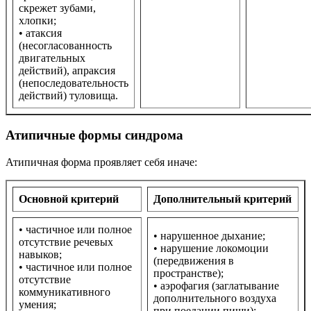
скрежет зубами,
хлопки;
• атаксия
(несогласованность
двигательных
действий), апраксия
(непоследовательность
действий) туловища.
Атипичные формы синдрома
Атипичная форма проявляет себя иначе:
Основной критерий
Дополнительный критерий
• частичное или полное
• нарушенное дыхание;
отсутствие речевых
• нарушение локомоции
навыков;
(передвижения в
• частичное или полное
пространстве);
отсутствие
• аэрофагия (заглатывание
коммуникативного
дополнительного воздуха
умения;
при поедании пищи);