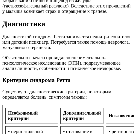
забрасыванию пищи в пищевод из желудка
(гастроэзофагеальный рефлюкс). Вследствие этих проявлений
у малыша возникает страх и отвращение к трапезе.
Диагностика
Диагностикой синдрома Ретта занимается педиатр-неонатолог
или детский психиатр. Потребуется также помощь невролога,
мануального терапевта.
Обязательно сначала проводят экспериментально-
психологическое исследование (ЭПИ), подразумевающее
анализ личности, особенности и психическое нездоровье.
Критерии синдрома Ретта
Существуют диагностические критерии, по которым
определяется болезнь, симптомы таковы:
Необходимый
Дополнительный
Исключени
критерий
критерий
• перинатальный
• отставание в
• ретинопат