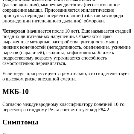
(раскоординация), мышечная дистония (несогласованное
сокращение мышц). Присоединяются эпилептические
приступы, периоды гипервентиляции (избыток кислорода
впоследствии интенсивного дыхания), обмороки.
Четвертая
(начинается после 10 лет). Еще называется стадией
поздних двигательных нарушений. Отмечаются ярко
выраженные моторные расстройства: ригидность мышц
нижних конечностей (неподатливость, оцепенение), усиление
парезов (параличей), сколиоза, кифосколиоза. Ближе к
подростковому возрасту утрачивается способность
самостоятельно передвигаться.
Если недуг прогрессирует стремительно, это свидетельствует
о высоком риске внезапной смерти.
МКБ-10
Согласно международному классификатору болезней 10-го
пересмотра синдрому Ретта соответствует код F84.2.
Симптомы