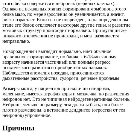
этого белка содержится в нейронах (нервных клетках).
Однако на начальных этапах формирования эмбриона этого
белка мало, по мере взросления он увеличивается, а значит,
риск возрастает. Если ген не поврежден, то на определенном
этапе его белок отключает некоторые другие гены, и развитие
мозговых структур происходит нормально. При мутации же
никакого отключения не происходит, и мозг развивается
неправильно.
Новорожденный выглядит нормально, идет обычное
правильное формирование, но ближе к 6-18-месячному
возрасту начинается частичный или полный регресс
психического развития и приобретенных навыков.
Наблюдается аномалия походки, присоединяются
дыхательные расстройства, судороги, речевые проблемы.
Размеры мозга, у пациентов при наличии синдрома,
маленькие, имеется атрофия коры и мозжечка, но разрушения
нейронов нет. Это не типичная нейродегенеративная болезнь.
Нейроны меньше по размеру, чем должны быть, они более
плотно размещены, а ветвление дендритов (отростки от тел
нейронов) упрощенное.
Причины