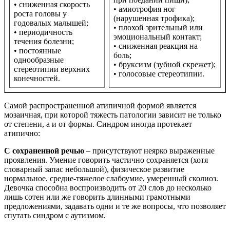
• сниженная скорость
• амиотрофия ног
роста головы у
(нарушенная трофика);
годовалых малышей;
• плохой зрительный или
• периодичность
эмоциональный контакт;
течения болезни;
• сниженная реакция на
• постоянные
боль;
однообразные
• бруксизм (зубной скрежет);
стереотипии верхних
• голосовые стереотипии.
конечностей.
Самой распространенной атипичной формой является
мозаичная, при которой тяжесть патологии зависит не только
от степени, а и от формы. Синдром иногда протекает
атипично:
С сохраненной речью
– присутствуют неярко выраженные
проявления. Умение говорить частично сохраняется (хотя
словарный запас небольшой), физическое развитие
нормальное, средне-тяжелое слабоумие, умеренный сколиоз.
Девочка способна воспроизводить от 20 слов до несколько
лишь сотен или же говорить длинными грамотными
предложениями, задавать одни и те же вопросы, что позволяет
спутать синдром с аутизмом.