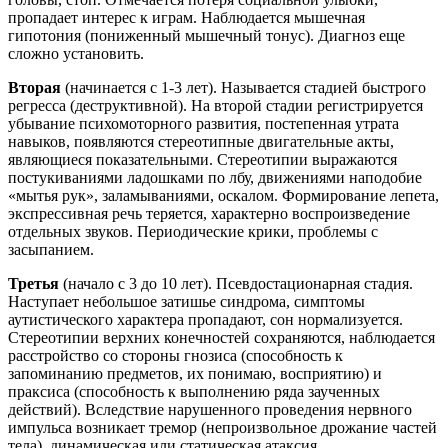
пропадает интерес к играм. Наблюдается мышечная
гипотония (пониженный мышечный тонус). Диагноз еще
сложно установить.
Вторая
(начинается с 1-3 лет). Называется стадией быстрого
регресса (деструктивной). На второй стадии регистрируется
убывание психомоторного развития, постепенная утрата
навыков, появляются стереотипные двигательные акты,
являющиеся показательными. Стереотипии выражаются
постукиваниями ладошками по лбу, движениями наподобие
«мытья рук», заламываниями, оскалом. Формирование лепета,
экспрессивная речь теряется, характерно воспроизведение
отдельных звуков. Периодические крики, проблемы с
засыпанием.
Третья
(начало с 3 до 10 лет). Псевдостационарная стадия.
Наступает небольшое затишье синдрома, симптомы
аутистического характера пропадают, сон нормализуется.
Стереотипии верхних конечностей сохраняются, наблюдается
расстройство со стороны гнозиса (способность к
запоминанию предметов, их понимаю, восприятию) и
праксиса (способность к выполнению ряда заученных
действий). Вследствие нарушенного проведения нервного
импульса возникает тремор (непроизвольное дрожание частей
тела), динамическая или статическая атаксия