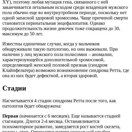
XY), поэтому любая мутация гена, связанного с ней
заканчивается летальным исходом среди младенцев мужского
пола обычно еще во внутриутробном периоде, поскольку нет
одной запасной здоровой хромосомы. Чаще причиной смерти
становится перинатальная энцефалопатия. Однако
продолжительность жизни девочек тоже сокращена до 30,
максимум до 50 лет.
Известны единичные случаи, когда у мальчиков
обнаруживали такую патологию, но они выживали. При
наличии у лиц мужского пола полисомии – аномалии,
характеризующейся дополнительной хромосомой,
определяющей женский половой признак (синдром
Клайнфельтера) возможно возникновение синдрома Ретта, где
она из них будет дефектной, а вторая здоровой.
Стадии
Насчитывается 4 стадии синдрома Ретта после того, как
патология будет обнаружена:
Первая
(начинается с 6 месяцев). Еще называется стадией
стагнации. Длится 2-4 месяца. Останавливается
психомоторное развитие, замедляется рост костей скелета,
головы, стоп. Отмечается потеря социальной улыбки,