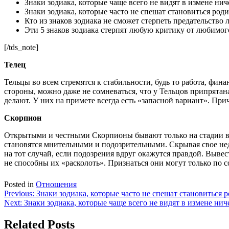
Знаки зодиака, которые чаще всего не видят в измене ни
Знаки зодиака, которые часто не спешат становиться род
Кто из знаков зодиака не сможет стерпеть предательство
Эти 5 знаков зодиака стерпят любую критику от любимог
[/tds_note]
Телец
Тельцы во всем стремятся к стабильности, будь то работа, фин
стороны, можно даже не сомневаться, что у Тельцов припрятан
делают. У них на примете всегда есть «запасной вариант». При
Скорпион
Открытыми и честными Скорпионы бывают только на стадии влю
становятся мнительными и подозрительными. Скрывая свое недо
на тот случай, если подозрения вдруг окажутся правдой. Выв
не способны их «расколоть». Признаться они могут только по 
Posted in
Отношения
Навигация
Previous:
Знаки зодиака, которые часто не спешат становиться 
Next:
Знаки зодиака, которые чаще всего не видят в измене ни
по
записям
Related Posts