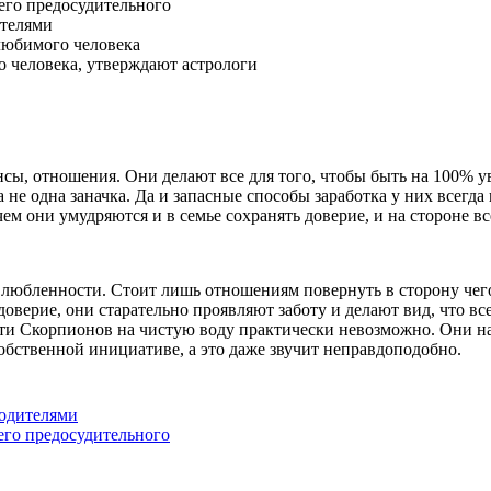
чего предосудительного
ителями
 любимого человека
о человека, утверждают астрологи
ансы, отношения. Они делают все для того, чтобы быть на 100% 
а не одна заначка. Да и запасные способы заработка у них всег
чем они умудряются и в семье сохранять доверие, и на стороне в
бленности. Стоит лишь отношениям повернуть в сторону чего-т
верие, они старательно проявляют заботу и делают вид, что вс
ести Скорпионов на чистую воду практически невозможно. Они н
собственной инициативе, а это даже звучит неправдоподобно.
родителями
чего предосудительного