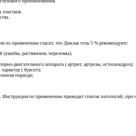
глубокого проникновения.
 участков.
стях.
ия по применению гласит, что Диклак гель 5 % рекомендуют:
й (ушибы, растяжения, переломы);
рно-двигательного аппарата ( артрит, артрозы, остеохондроз);
характер ( бурсит);
ионном периоде;
ь. Инструкция по применению приводит список патологий, при 