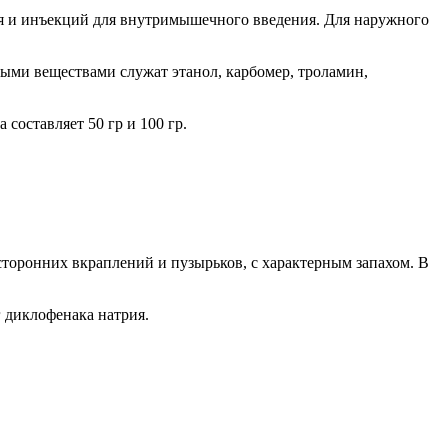
ыря и инъекций для внутримышечного введения. Для наружного
ными веществами служат этанол, карбомер, троламин,
составляет 50 гр и 100 гр.
осторонних вкраплений и пузырьков, с характерным запахом. В
г диклофенака натрия.