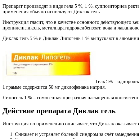
Препарат производят в виде геля 5 %, 1 %, суппозиториев ре
применения обычно используют Диклак гель.
Инструкция гласит, что в качестве основного действующего ве
пропиленгликоль, метилпарагидроксибензоат, вода и лавандово
Диклак гель 5 % и Диклак Липогель 1 % выпускают в алюминие
Гель 5% – однородна
1 грамме содержится 50 мг диклофенака натрия.
Липогель 1 % – гомогенная прозрачная насыщенная консистенци
Действие препарата Диклак гель
Инструкция по применению описывает, что Диклак оказывает 
Снижает и устраняет болевой синдром за счёт замедлени