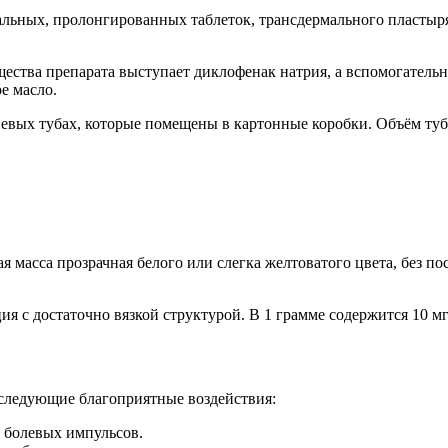
ктальных, пролонгированных таблеток, трансдермального пласт
щества препарата выступает диклофенак натрия, а вспомогатель
е масло.
вых тубах, которые помещены в картонные коробки. Объём туба 
я масса прозрачная белого или слегка желтоватого цвета, без п
я с достаточно вязкой структурой. В 1 грамме содержится 10 м
следующие благоприятные воздействия:
я болевых импульсов.