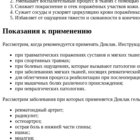
Уменьшает воспалительный процесс в тканях с помощью 
Снижает покраснение и отек поражённых участков кожи.
Сужает сосуды и ускоряет циркуляцию крови поражённых
Избавляет от ощущения тяжести и скованности в конечно
Показания к применению
Рассмотрим, когда рекомендуется применять Диклак. Инструкц
при травматических поражениях суставов и мягких ткане
при спортивных травмах;
при болевых ощущениях, которые вызывают патологии опо
при заболеваниях мягких тканей, носящих ревматический 
для облегчения процесса реабилитации при послеоперац
при мышечных болях различного происхождения;
при невралгических патологиях.
Рассмотрим заболевания при которых применяется Диклак гел
ревматоидный артрит;
радикулит;
остеоартроз;
острая боль в нижней части спины;
ишиас;
миалгия;