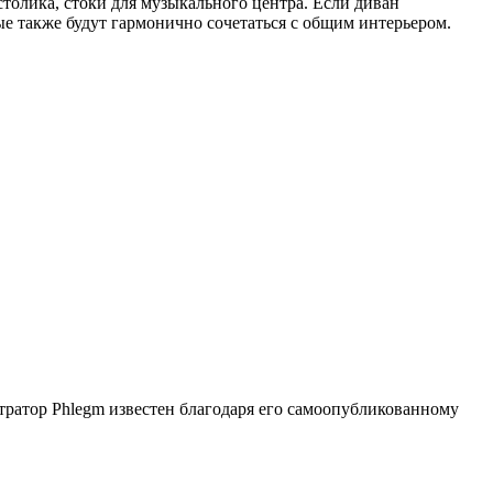
толика, стоки для музыкального центра. Если диван
ые также будут гармонично сочетаться с общим интерьером.
ратор Phlegm известен благодаря его самоопубликованному