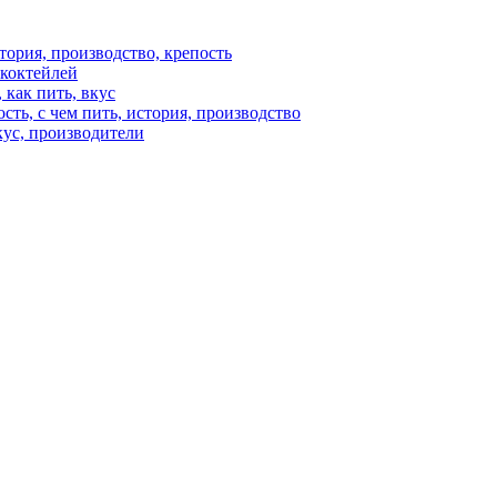
стория, производство, крепость
 коктейлей
 как пить, вкус
ость, с чем пить, история, производство
кус, производители