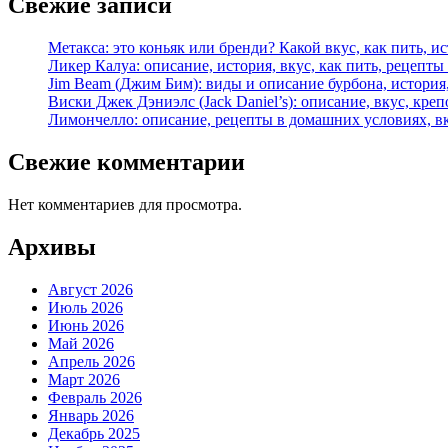
Свежие записи
Метакса: это коньяк или бренди? Какой вкус, как пить, и
Ликер Калуа: описание, история, вкус, как пить, рецепты
Jim Beam (Джим Бим): виды и описание бурбона, история,
Виски Джек Дэниэлс (Jack Daniel’s): описание, вкус, креп
Лимончелло: описание, рецепты в домашних условиях, в
Свежие комментарии
Нет комментариев для просмотра.
Архивы
Август 2026
Июль 2026
Июнь 2026
Май 2026
Апрель 2026
Март 2026
Февраль 2026
Январь 2026
Декабрь 2025