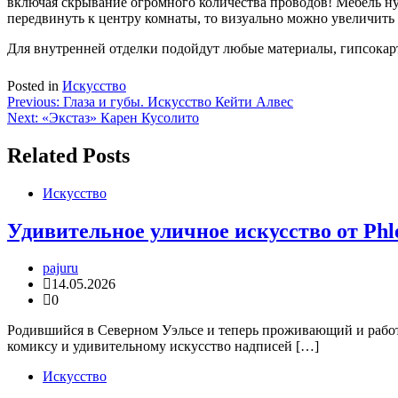
включая скрывание огромного количества проводов! Мебель ну
передвинуть к центру комнаты, то визуально можно увеличить 
Для внутренней отделки подойдут любые материалы, гипсокарт
Posted in
Искусство
Навигация
Previous:
Глаза и губы. Искусство Кейти Алвес
Next:
«Экстаз» Карен Кусолито
по
записям
Related Posts
Искусство
Удивительное уличное искусство от Ph
pajuru
14.05.2026
0
Родившийся в Северном Уэльсе и теперь проживающий и рабо
комиксу и удивительному искусство надписей […]
Искусство