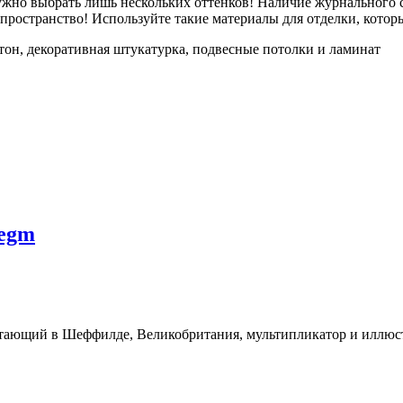
жно выбрать лишь нескольких оттенков! Наличие журнального с
пространство! Используйте такие материалы для отделки, котор
он, декоративная штукатурка, подвесные потолки и ламинат
legm
тающий в Шеффилде, Великобритания, мультипликатор и иллюст