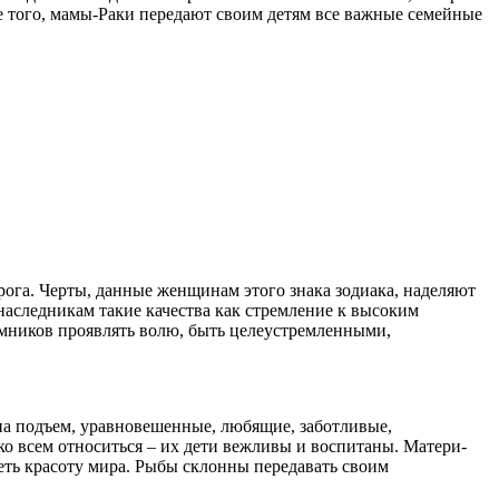
ме того, мамы-Раки передают своим детям все важные семейные
рога. Черты, данные женщинам этого знака зодиака, наделяют
аследникам такие качества как стремление к высоким
еемников проявлять волю, быть целеустремленными,
а подъем, уравновешенные, любящие, заботливые,
ко всем относиться – их дети вежливы и воспитаны. Матери-
еть красоту мира. Рыбы склонны передавать своим