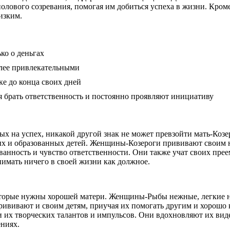
полового созревания, помогая им добиться успеха в жизни. Кро
изким.
ко о деньгах
лее привлекательными
ке до конца своих дней
ся брать ответственность и постоянно проявляют инициативу
ых на успех, никакой другой знак не может превзойти мать-Козе
ых и образованных детей. Женщины-Козероги прививают своим н
ованность и чувство ответственности. Они также учат своих пр
имать ничего в своей жизни как должное.
которые нужны хорошей матери. Женщины-Рыбы нежные, легкие н
рививают и своим детям, приучая их помогать другим и хорошо 
 их творческих талантов и импульсов. Они вдохновляют их вид
ениях.