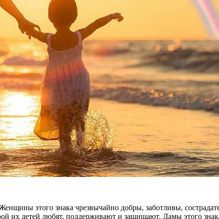
Женщины этого знака чрезвычайно добры, заботливы, сострадате
рой их детей любят, поддерживают и защищают. Дамы этого зна