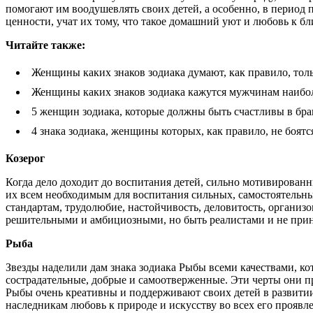
помогают им воодушевлять своих детей, а особенно, в период 
ценности, учат их тому, что такое домашний уют и любовь к бл
Читайте так
же:
Женщины каких знаков зодиака думают, как правило, толь
Женщины каких знаков зодиака кажутся мужчинам наибо
5 женщин зодиака, которые должны быть счастливы в бра
4 знака зодиака, женщины которых, как правило, не боят
Козерог
Когда дело доходит до воспитания детей, сильно мотивированн
их всем необходимым для воспитания сильных, самостоятельн
стандартам, трудолюбие, настойчивость, деловитость, организ
решительными и амбициозными, но быть реалистами и не прин
Рыба
Звезды наделили дам знака зодиака Рыбы всеми качествами, 
сострадательные, добрые и самоотверженные. Эти черты они п
Рыбы очень креативны и поддерживают своих детей в развитии
наследникам любовь к природе и искусству во всех его проявл