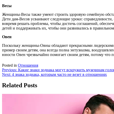
Весы
Женщины-Весы также умеют строить здоровую семейную обстан
Дети дам-Весов усваивают следующие уроки: справедливости, 
вовремя решать проблемы, чтобы достичь соглашений, обеспеч
детей и поддерживать их, чтобы они развивались в правильно
Овен
Поскольку женщины-Овны обладают прекрасными лидерскими ка
пример своим детям, она всегда полна энтузиазма, воодушевлен
юности Овен чрезвычайно помогает своим детям, потому что п
Posted in
Отношения
Навигация
Previous:
Какие знаки зодиака могут вскружить мужчинам голо
Next:
4 знака зодиака, которым часто не везет в отношениях
по
записям
Related Posts