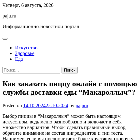
Skip
Четверг, 6 августа, 2026
to
paju.ru
content
Информационно-новостной портал
Искусство
Здоровье
Еда
Найти:
Как заказать пиццу онлайн с помощью
службы доставки еды “Макароллыч”?
Posted on
14.10.2024
22.10.2024
by
pajuru
Выбор пиццы в “Макароллыч” может быть настоящим
искусством, ведь меню разнообразно и включает в себя
множество вариантов. Чтобы сделать правильный выбор,
обратите внимание на состав ингредиентов и тип теста.
Например, если вы предпочитаете более хрустящую корочку,