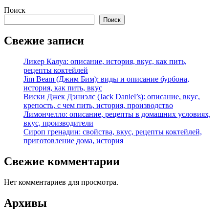
Поиск
Поиск
Свежие записи
Ликер Калуа: описание, история, вкус, как пить,
рецепты коктейлей
Jim Beam (Джим Бим): виды и описание бурбона,
история, как пить, вкус
Виски Джек Дэниэлс (Jack Daniel’s): описание, вкус,
крепость, с чем пить, история, производство
Лимончелло: описание, рецепты в домашних условиях,
вкус, производители
Сироп гренадин: свойства, вкус, рецепты коктейлей,
приготовление дома, история
Свежие комментарии
Нет комментариев для просмотра.
Архивы