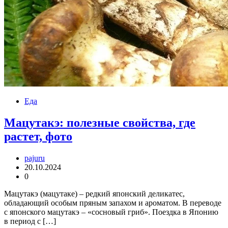
Еда
Мацутакэ: полезные свойства, где
растет, фото
pajuru
20.10.2024
0
Мацутакэ (мацутаке) – редкий японский деликатес,
обладающий особым пряным запахом и ароматом. В переводе
с японского мацутакэ – «сосновый гриб». Поездка в Японию
в период с […]