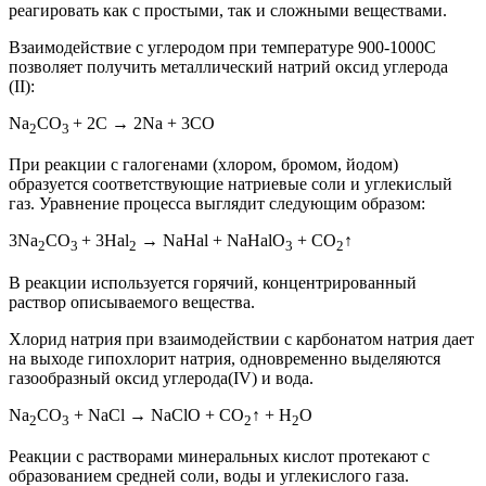
реагировать как с простыми, так и сложными веществами.
Взаимодействие с углеродом при температуре 900-1000C
позволяет получить металлический натрий оксид углерода
(II):
Na
CO
+ 2C → 2Na + 3CO
2
3
При реакции с галогенами (хлором, бромом, йодом)
образуется соответствующие натриевые соли и углекислый
газ. Уравнение процесса выглядит следующим образом:
3Na
CO
+ 3Hal
→ NaHal + NaHalO
+ CO
↑
2
3
2
3
2
В реакции используется горячий, концентрированный
раствор описываемого вещества.
Хлорид натрия при взаимодействии с карбонатом натрия дает
на выходе гипохлорит натрия, одновременно выделяются
газообразный оксид углерода(IV) и вода.
Na
CO
+ NaCl → NaClO + СО
↑ + H
O
2
3
2
2
Реакции с растворами минеральных кислот протекают с
образованием средней соли, воды и углекислого газа.