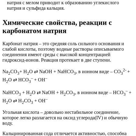
натрия с мелом приводит к образованию углекислого
натрия и сульфида кальция.
Химические свойства, реакции с
карбонатом натрия
Карбонат натрия – это средняя соль сильного основания и
слабой кислоты, поэтому водные растворы описываемого
соединения имеют среды с высокой концентрацией
гидроксид-ионов. Реакция протекает в две ступени.
2-
Na
CO
+ H
O ⇄ NaOH + NaHCO
, в ионном виде – CO
+
2
3
2
3
3
–
–
H
O ⇄ HCO
+ OH
2
3
–
NaHCO
+ H
O ⇄ NaOH + H
­CO
, в ионном виде – HCO
+
3
2
2
3
3
–
H
O ⇄ H
CO
+ OH
2
2
3
Угольная кислота – довольно нестабильное соединение,
которое легко разлагается на оксид углерода(IV) и обычную
воду.
Кальцинированная сода отличается активностью, способна