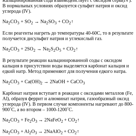
Кальцинированная сода взаимодействует с оксидом серы(IV).
В нормальных условиях образуется сульфит натрия и оксид
углерода (IV).
Na
CO
+ SO
→ Na
SO
+ CO
↑
2
3
2
2
3
2
Если реагенты нагреть до температуры 40-60C, то в результате
получается дисульфит натрия и углекислый газ.
Na
CO
+ 2SO
→ Na
S
O
+ CO
↑
2
3
2
2
2
5
2
В результате реакции кальцинированной соды с оксидом
кальция в присутствии воды выделяется карбонат кальция и
едкий натр. Метод применяют для получения едкого натра.
Na
CO
+ Ca(OH)
→ 2NaOH + CaCO
2
3
2
3
Карбонат натрия вступает в реакции с оксидами металлов (Fe,
Al), образуя феррит и алюминат натрия, газообразный оксид
углерода (IV). В первом случае компоненты нагревают до 800-
900˚C, а во втором – 1000-1200˚C.
Na
CO
+ Fe
O
→ 2NaFeO
+ CO
↑
2
3
2
3
2
2
Na
CO
+ Al
O
→ 2NaAlO
+ CO
↑
2
3
2
3
2
2