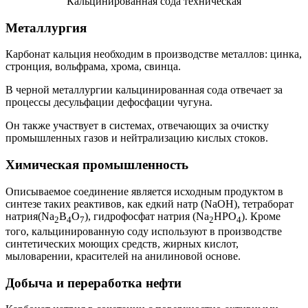
Кальцинированная сода техническая
Металлургия
Карбонат кальция необходим в производстве металлов: цинка,
стронция, вольфрама, хрома, свинца.
В черной металлургии кальцинированная сода отвечает за
процессы десульфации дефосфации чугуна.
Он также участвует в системах, отвечающих за очистку
промышленных газов и нейтрализацию кислых стоков.
Химическая промышленность
Описываемое соединение является исходным продуктом в
синтезе таких реактивов, как едкий натр (NaOH), тетраборат
натрия(Na
B
O
), гидрофосфат натрия (Na
HPO
). Кроме
2
4
7
2
4
того, кальцинированную соду используют в производстве
синтетических моющих средств, жирных кислот,
мыловарении, красителей на анилиновой основе.
Добыча и переработка нефти