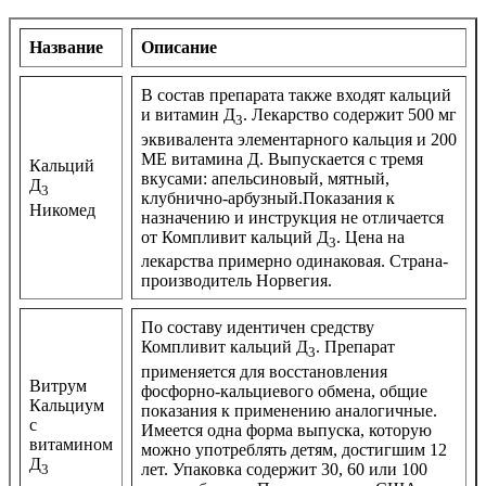
Название
Описание
В состав препарата также входят кальций
и витамин Д
. Лекарство содержит 500 мг
3
эквивалента элементарного кальция и 200
МЕ витамина Д. Выпускается с тремя
Кальций
вкусами: апельсиновый, мятный,
Д
3
клубнично-арбузный.Показания к
Никомед
назначению и инструкция не отличается
от Компливит кальций Д
. Цена на
3
лекарства примерно одинаковая. Страна-
производитель Норвегия.
По составу идентичен средству
Компливит кальций Д
. Препарат
3
применяется для восстановления
Витрум
фосфорно-кальциевого обмена, общие
Кальциум
показания к применению аналогичные.
с
Имеется одна форма выпуска, которую
витамином
можно употреблять детям, достигшим 12
Д
лет. Упаковка содержит 30, 60 или 100
3