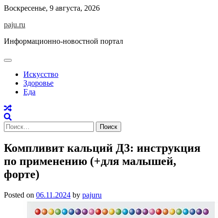
Skip
Воскресенье, 9 августа, 2026
to
paju.ru
content
Информационно-новостной портал
Искусство
Здоровье
Еда
Найти:
Компливит кальций Д3: инструкция
по применению (+для малышей,
форте)
Posted on
06.11.2024
by
pajuru