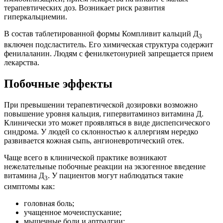
терапевтических доз. Возникает риск развития
гиперкальциемии.
В состав таблетированной формы Компливит кальций Д
3
включен подсластитель. Его химическая структура содержит
фенилаланин. Людям с фенилкетонурией запрещается прием
лекарства.
Побочные эффекты
При превышении терапевтической дозировки возможно
повышение уровня кальция, гипервитаминоз витамина Д.
Клинически это может проявляться в виде диспепсического
синдрома. У людей со склонностью к аллергиям нередко
развивается кожная сыпь, ангионевротический отек.
Чаще всего в клинической практике возникают
нежелательные побочные реакции на экзогенное введение
витамина Д
. У пациентов могут наблюдаться такие
3
симптомы как:
головная боль;
учащенное мочеиспускание;
мышечные боли и артралгии;