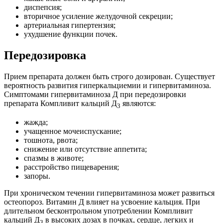
диспепсия;
вторичное усиление желудочной секреции;
артериальная гипертензия;
ухудшение функции почек.
Передозировка
Прием препарата должен быть строго дозирован. Существует
вероятность развития гиперкальциемии и гипервитаминоза.
Симптомами гипервитаминоза Д при передозировки
препарата Компливит кальций Д
являются:
3
жажда;
учащенное мочеиспускание;
тошнота, рвота;
снижение или отсутствие аппетита;
спазмы в животе;
расстройство пищеварения;
запоры.
При хроническом течении гипервитаминоза может развиться
остеопороз. Витамин Д влияет на усвоение кальция. При
длительном бесконтрольном употреблении Компливит
кальций Д
в высоких дозах в почках, сердце, легких и
3