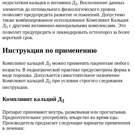
недостатком кальция и витамина Д
. Восполнение данных
3
элементов до оптимального физиологического уровня
позволяет предупредить развитие осложнений. Допустимо
также комбинированное использование Компливит Кальция
Д
с другими витаминно-минеральными комплексами. Это
3
позволит предупредить и ликвидировать остеопороз за более
короткий срок.
Инструкция по применению
Компливит кальций Д
можно применять пациентам любого
3
возраста. В педиатрической практике предусмотрена форма в
виде порошка. Допускается самостоятельное назначение
Компливит кальций Д
при условии строгого следования
3
инструкции.
Компливит кальций Д
3
Препарат принимают внутрь, разжевывая или проглатывая.
Предпочтительнее употреблять лекарство во время еды.
Производитель предлагает следующие варианты применения
в лечении: