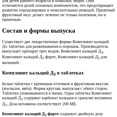
для детей раннего возраста и пожилых людей. Они
отличаются дозой основных компонентов, что предотвращает
развитие передозировки и нежелательных реакций. Приятный
фруктовый вкус делает лечение не только полезным, но и
приятным.
Состав и формы выпуска
Существует две лекарственные формы Компливит кальций
Дз: таблетки для разжевывания и порошок. Производитель
выпускает препарат трех видов: Компливит кальций Д
,
3
Компливит кальций Д
форте, Компливит кальций Д
для
3
3
малышей.
Компливит кальций Д
в таблетках
3
Белые таблетки с кремовым оттенком и фруктовым вкусом
(апельсин, мята). Форма круглая, выпуклая с обеих сторон.
Таблетки упаковываются в банки. Одна таблетка Компливит
кальций Д
содержит карбонат кальция и гранулят витамина
3
Д
. Доза витамина соответствует 200 МЕ.
3
Компливит кальций Д
форте
содержит двойную дозу
3