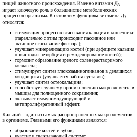
пищей животного происхождения. Именно витамин Д
3
играет ключевую роль в большинстве метаболических
процессов организма. К основным функциям витамина Д
3
относятся:
стимуляция процессов всасывания кальция в кишечнике
(параллельно с этим происходит пассивное или
активное всасывание фосфора);
улучшает минерализацию костей (при дефиците кальция
происходит резорбция и ремоделирование костей);
тормозит образование зрелого соленерастворимого
коллагена;
стимулирует синтез глюкозаминогликанов в делящихся
хондроцитах (улучшается работа суставов);
улучшает синтез остеокальцина;
способствует лучшему проникновению макроэлемента в
мышцы для полноценного сокращения;
оказывает иммуномодулирующий и
антипролиферативный эффект.
Кальций – один из самых распространенных макроэлементов
в организме. Главными его функциями являются:
образование костей и зубов;
участие в свертывающей системе;