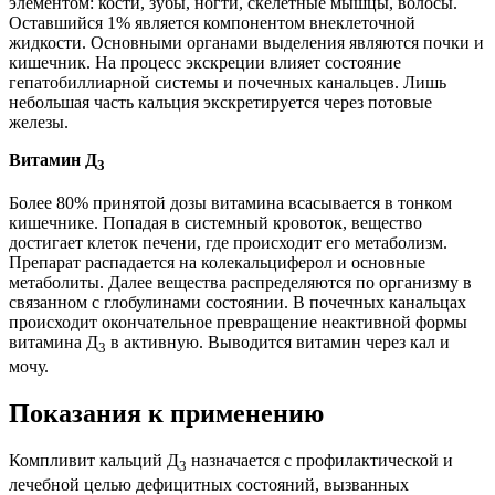
элементом: кости, зубы, ногти, скелетные мышцы, волосы.
Оставшийся 1% является компонентом внеклеточной
жидкости. Основными органами выделения являются почки и
кишечник. На процесс экскреции влияет состояние
гепатобиллиарной системы и почечных канальцев. Лишь
небольшая часть кальция экскретируется через потовые
железы.
Витамин Д
3
Более 80% принятой дозы витамина всасывается в тонком
кишечнике. Попадая в системный кровоток, вещество
достигает клеток печени, где происходит его метаболизм.
Препарат распадается на колекальциферол и основные
метаболиты. Далее вещества распределяются по организму в
связанном с глобулинами состоянии. В почечных канальцах
происходит окончательное превращение неактивной формы
витамина Д
в активную. Выводится витамин через кал и
3
мочу.
Показания к применению
Компливит кальций Д
назначается с профилактической и
3
лечебной целью дефицитных состояний, вызванных