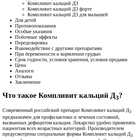
Компливит кальций Д3
Компливит кальций Д3 форте
Компливит кальций Д3 для малышей
Для детей
Противопоказания
Особые указания
Побочные эффекты
Передозировка
Взаимодействие с другими препаратами
При беременности и кормлении грудью
Срок годности, условия хранения, условия продажи
Цена
Аналоги
Отзывы
Заключение
Что такое Компливит кальций Д
?
3
Современный российский препарат Компливит кальций Д
3
предназначен для профилактики и лечения состояний,
вызванных дефицитом кальция. Лекарство удобно применять
пациентам всех возрастных категорий. Производителем
предусмотрены специальные формы Компливит кальций Д
3