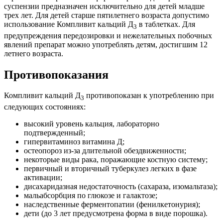
суспензии предназначен исключительно для детей младше
трех лет. Для детей старше пятилетнего возраста допустимо
использование Компливит кальций Д
в таблетках. Для
3
предупреждения передозировки и нежелательных побочных
явлений препарат можно употреблять детям, достигшим 12
летнего возраста.
Противопоказания
Компливит кальций Д
противопоказан к употреблению при
3
следующих состояниях:
высокий уровень кальция, лабораторно
подтвержденный;
гипервитаминоз витамина Д;
остеопороз из-за длительной обездвиженности;
некоторые виды рака, поражающие костную систему;
первичный и вторичный туберкулез легких в фазе
активации;
дисахаридазная недостаточность (сахараза, изомальтаза);
мальабсорбция по глюкозе и галактозе;
наследственные ферментопатии (фенилкетонурия);
дети (до 3 лет предусмотрена форма в виде порошка).