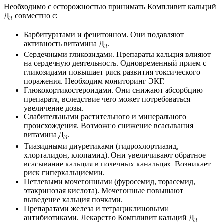
Необходимо с осторожностью принимать Компливит кальций
Д
совместно с:
3
Барбитуратами и фенитоином. Они подавляют
активность витамина Д
.
3
Сердечными гликозидами. Препараты кальция влияют
на сердечную деятельность. Одновременный прием с
гликозидами повышает риск развития токсического
поражения. Необходим мониторинг ЭКГ.
Глюкокортикостероидами. Они снижают абсорбцию
препарата, вследствие чего может потребоваться
увеличение дозы.
Слабительными растительного и минерального
происхождения. Возможно снижение всасывания
витамина Д
.
3
Тиазидными диуретиками (гидрохлортиазид,
хлорталидон, клопамид). Они увеличивают обратное
всасывание кальция в почечных канальцах. Возникает
риск гиперкальциемии.
Петлевыми мочегонными (фуросемид, торасемид,
этакриновая кислота). Мочегонные повышают
выведение кальция почками.
Препаратами железа и тетрациклиновыми
антибиотиками. Лекарство Компливит кальций Д
3