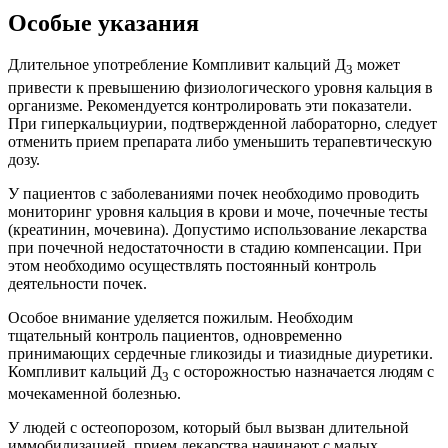
Особые указания
Длительное употребление Компливит кальций Д
может
3
привести к превышению физиологического уровня кальция в
организме. Рекомендуется контролировать эти показатели.
При гиперкальциурии, подтвержденной лабораторно, следует
отменить прием препарата либо уменьшить терапевтическую
дозу.
У пациентов с заболеваниями почек необходимо проводить
мониторинг уровня кальция в крови и моче, почечные тесты
(креатинин, мочевина). Допустимо использование лекарства
при почечной недостаточности в стадию компенсации. При
этом необходимо осуществлять постоянный контроль
деятельности почек.
Особое внимание уделяется пожилым. Необходим
тщательный контроль пациентов, одновременно
принимающих сердечные гликозиды и тиазидные диуретики.
Компливит кальций Д
с осторожностью назначается людям с
3
мочекаменной болезнью.
У людей с остеопорозом, который был вызван длительной
иммобилизацией, прием лекарства начинают с малых