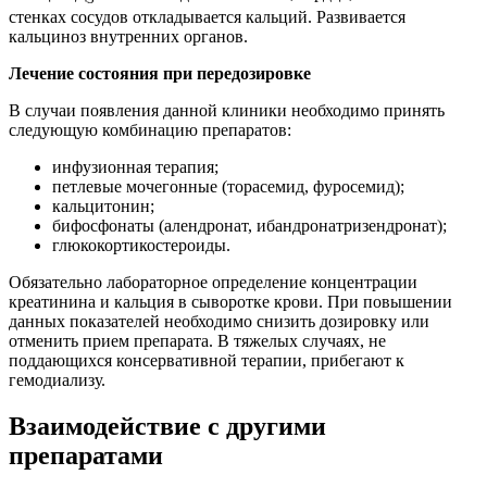
стенках сосудов откладывается кальций. Развивается
кальциноз внутренних органов.
Лечение состояния при передозировке
В случаи появления данной клиники необходимо принять
следующую комбинацию препаратов:
инфузионная терапия;
петлевые мочегонные (торасемид, фуросемид);
кальцитонин;
бифосфонаты (алендронат, ибандронатризендронат);
глюкокортикостероиды.
Обязательно лабораторное определение концентрации
креатинина и кальция в сыворотке крови. При повышении
данных показателей необходимо снизить дозировку или
отменить прием препарата. В тяжелых случаях, не
поддающихся консервативной терапии, прибегают к
гемодиализу.
Взаимодействие с другими
препаратами