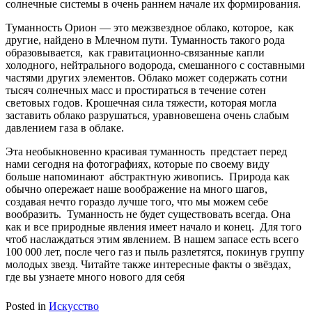
солнечные системы в очень раннем начале их формирования.
Туманность Орион — это межзвездное облако, которое, как
другие, найдено в Млечном пути. Туманность такого рода
образовывается, как гравитационно-связанные капли
холодного, нейтрального водорода, смешанного с составными
частями других элементов. Облако может содержать сотни
тысяч солнечных масс и простираться в течение сотен
световых годов. Крошечная сила тяжести, которая могла
заставить облако разрушаться, уравновешена очень слабым
давлением газа в облаке.
Эта необыкновенно красивая туманность предстает перед
нами сегодня на фотографиях, которые по своему виду
больше напоминают абстрактную живопись. Природа как
обычно опережает наше воображение на много шагов,
создавая нечто гораздо лучше того, что мы можем себе
вообразить. Туманность не будет существовать всегда. Она
как и все природные явления имеет начало и конец. Для того
чтоб наслаждаться этим явлением. В нашем запасе есть всего
100 000 лет, после чего газ и пыль разлетятся, покинув группу
молодых звезд. Читайте также интересные факты о звёздах,
где вы узнаете много нового для себя
Posted in
Искусство