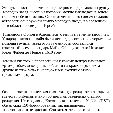
Эта туманность напоминает трапецию и представляет группу
молодых звезд, шесть из которых можно наблюдать в ясном,
ночном небе постоянно. Стоит отметить, что совсем недавно
астрологи обнаружили самую молодую звезду во вселенной
— в области созвездия Персей
Туманность Oрион наблюдалась
с земли в течение тысяч лет.
У народа племени
майя были легенды,
согласно которым при
помощи группы
звезд этой туманности составлялся
известный всем
календарь Майя. Обнаружил это Николас
Клод
Фабри де Пеире в 1610 году.
Темный участок, направленный к яркому центру называют
«ртом рыбы», освещенные области на краях «крылья» а
другие части-«меч» и «парус» из-за схожих с этими
предметами форм.
Orion — звездная «детская комната», где рождаются звезды, и
где есть приблизительно 700 звезд на различных стадиях
рождения. Не так давно, Космический телескоп Хабблa (HST)
обнаружил 150 формирований, так называемых
«протопланетные диски». Считается, что все они — это