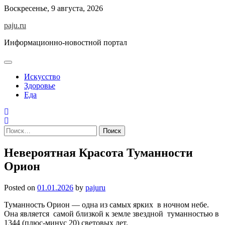
Skip
Воскресенье, 9 августа, 2026
to
paju.ru
content
Информационно-новостной портал
Искусство
Здоровье
Еда
Найти:
Невероятная Красота Туманности
Орион
Posted on
01.01.2026
by
pajuru
Туманность Орион — одна из самых ярких в ночном небе.
Она является самой близкой к земле звездной туманностью в
1344 (плюс-минус 20) световых лет.