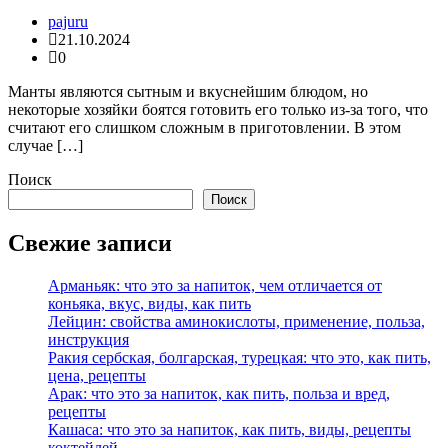
pajuru
21.10.2024
0
Манты являются сытным и вкуснейшим блюдом, но
некоторые хозяйки боятся готовить его только из-за того, что
считают его слишком сложным в приготовлении. В этом
случае […]
Поиск
Поиск
Свежие записи
Арманьяк: что это за напиток, чем отличается от
коньяка, вкус, виды, как пить
Лейцин: свойства аминокислоты, применение, польза,
инструкция
Ракия сербская, болгарская, турецкая: что это, как пить,
цена, рецепты
Арак: что это за напиток, как пить, польза и вред,
рецепты
Кашаса: что это за напиток, как пить, виды, рецепты
коктейлей