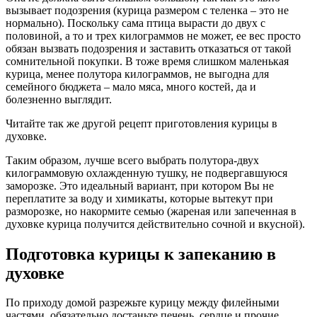
вызывает подозрения (курица размером с теленка – это не
нормально). Поскольку сама птица вырасти до двух с
половиной, а то и трех килограммов не может, ее вес просто
обязан вызвать подозрения и заставить отказаться от такой
сомнительной покупки. В тоже время слишком маленькая
курица, менее полутора килограммов, не выгодна для
семейного бюджета – мало мяса, много костей, да и
болезненно выглядит.
Читайте так же другой рецепт приготовления курицы в
духовке.
Таким образом, лучше всего выбрать полутора-двух
килограммовую охлажденную тушку, не подвергавшуюся
заморозке. Это идеальный вариант, при котором Вы не
переплатите за воду и химикаты, которые вытекут при
разморозке, но накормите семью (жареная или запеченная в
духовке курица получится действительно сочной и вкусной).
Подготовка курицы к запеканию в
духовке
По приходу домой разрежьте курицу между филейными
частями, обязательно достаньте печень, сердце и прочие