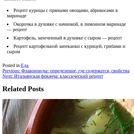
Рецепт курицы с пряными овощами, абрикосами в
маринаде
Окорочка в духовке с начинкой, в лимонном маринаде
— рецепт
Картофель, запеченный в духовке с сыром — рецепт
Рецепт картофельной запеканки с курицей, грибами и
сыром
Posted in
Еда
Навигация
Previous:
Флавоноиды: определение, где содержатся, свойства
Next:
Итальянская фокачча: классический рецепт
по
записям
Related Posts