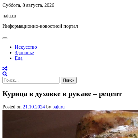
Skip
Суббота, 8 августа, 2026
to
paju.ru
content
Информационно-новостной портал
Искусство
Здоровье
Еда
Найти:
Курица в духовке в рукаве – рецепт
Posted on
21.10.2024
by
pajuru