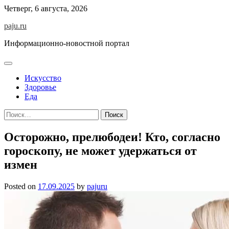
Skip
Четверг, 6 августа, 2026
to
paju.ru
content
Информационно-новостной портал
Искусство
Здоровье
Еда
Найти:
Осторожно, прелюбодеи! Кто, согласно
гороскопу, не может удержаться от
измен
Posted on
17.09.2025
by
pajuru