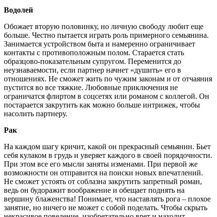
Водолей
Обожает вторую половинку, но личную свободу любит еще
больше. Честно пытается играть роль примерного семьянина.
Занимается устройством быта и намеренно ограничивает
контакты с противоположным полом. Старается стать
образцово-показательным супругом. Переменится до
неузнаваемости, если партнер начнет «душить» его в
отношениях. Не сможет жить по чужим законам и от отчаяния
пустится во все тяжкие. Любовные приключения не
ограничатся флиртом в соцсетях или романом с коллегой. Он
постарается закрутить как можно больше интрижек, чтобы
насолить партнеру.
Рак
На каждом шагу кричит, какой он прекрасный семьянин. Бьет
себя кулаком в грудь и уверяет каждого в своей порядочности.
При этом все его мысли заняты изменами. При первой же
возможности он отправится на поиски новых впечатлений.
Не сможет устоять от соблазна закрутить запретный роман,
ведь он будоражит воображение и обещает поднять на
вершину блаженства! Понимает, что наставлять рога – плохое
занятие, но ничего не может с собой поделать. Чтобы скрыть
некрасивое поведение, изобретательно врет и находит