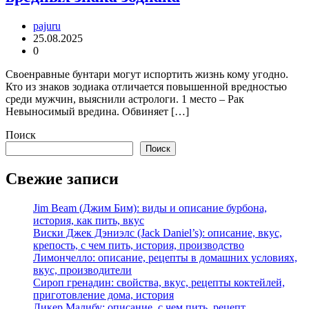
pajuru
25.08.2025
0
Своенравные бунтари могут испортить жизнь кому угодно.
Кто из знаков зодиака отличается повышенной вредностью
среди мужчин, выяснили астрологи. 1 место – Рак
Невыносимый вредина. Обвиняет […]
Поиск
Поиск
Свежие записи
Jim Beam (Джим Бим): виды и описание бурбона,
история, как пить, вкус
Виски Джек Дэниэлс (Jack Daniel’s): описание, вкус,
крепость, с чем пить, история, производство
Лимончелло: описание, рецепты в домашних условиях,
вкус, производители
Сироп гренадин: свойства, вкус, рецепты коктейлей,
приготовление дома, история
Ликер Малибу: описание, с чем пить, рецепт