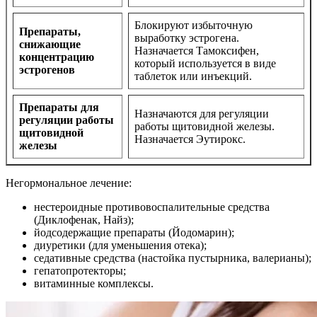
Блокируют избыточную
Препараты,
выработку эстрогена.
снижающие
Назначается Тамоксифен,
концентрацию
который используется в виде
эстрогенов
таблеток или инъекций.
Препараты для
Назначаются для регуляции
регуляции работы
работы щитовидной железы.
щитовидной
Назначается Эутирокс.
железы
Негормональное лечение:
нестероидные противовоспалительные средства
(Диклофенак, Найз);
йодсодержащие препараты (Йодомарин);
диуретики (для уменьшения отека);
седативные средства (настойка пустырника, валерианы);
гепатопротекторы;
витаминные комплексы.