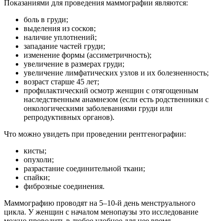
Показаниями для проведения маммографии являются:
боль в груди;
выделения из сосков;
наличие уплотнений;
западание частей груди;
изменение формы (ассиметричность);
увеличение в размерах груди;
увеличение лимфатических узлов и их болезненность;
возраст старше 45 лет;
профилактический осмотр женщин с отягощенным
наследственным анамнезом (если есть родственники с
онкологическими заболеваниями груди или
репродуктивных органов).
Что можно увидеть при проведении рентгенографии:
кисты;
опухоли;
разрастание соединительной ткани;
спайки;
фиброзные соединения.
Маммографию проводят на 5–10-й день менструального
цикла. У женщин с началом менопаузы это исследование
можно проводить в любое удобное для нее время.