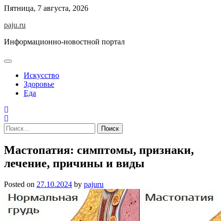
Skip
Пятница, 7 августа, 2026
to
paju.ru
content
Информационно-новостной портал
Искусство
Здоровье
Еда
Найти:
Мастопатия: симптомы, признаки,
лечение, причины и виды
Posted on
27.10.2024
by
pajuru