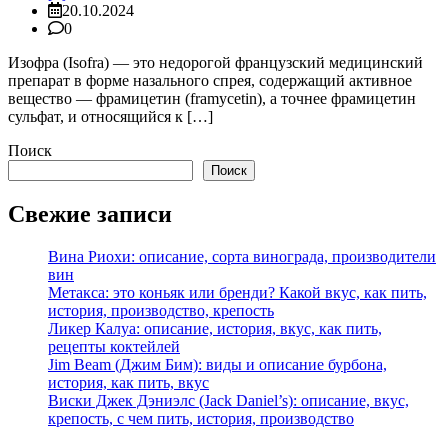
20.10.2024
0
Изофра (Isofra) — это недорогой французский медицинский
препарат в форме назального спрея, содержащий активное
вещество — фрамицетин (framycetin), а точнее фрамицетин
сульфат, и относящийся к […]
Поиск
Поиск
Свежие записи
Вина Риохи: описание, сорта винограда, производители
вин
Метакса: это коньяк или бренди? Какой вкус, как пить,
история, производство, крепость
Ликер Калуа: описание, история, вкус, как пить,
рецепты коктейлей
Jim Beam (Джим Бим): виды и описание бурбона,
история, как пить, вкус
Виски Джек Дэниэлс (Jack Daniel’s): описание, вкус,
крепость, с чем пить, история, производство