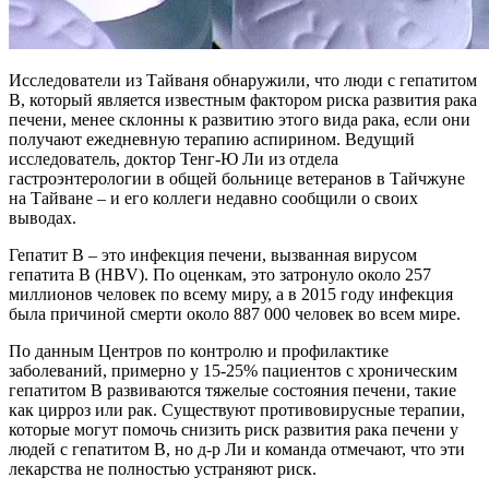
Исследователи из Тайваня обнаружили, что люди с гепатитом
В, который является известным фактором риска развития рака
печени, менее склонны к развитию этого вида рака, если они
получают ежедневную терапию аспирином. Ведущий
исследователь, доктор Тенг-Ю Ли из отдела
гастроэнтерологии в общей больнице ветеранов в Тайчжуне
на Тайване – и его коллеги недавно сообщили о своих
выводах.
Гепатит B – это инфекция печени, вызванная вирусом
гепатита B (HBV). По оценкам, это затронуло около 257
миллионов человек по всему миру, а в 2015 году инфекция
была причиной смерти около 887 000 человек во всем мире.
По данным Центров по контролю и профилактике
заболеваний, примерно у 15-25% пациентов с хроническим
гепатитом В развиваются тяжелые состояния печени, такие
как цирроз или рак. Существуют противовирусные терапии,
которые могут помочь снизить риск развития рака печени у
людей с гепатитом B, но д-р Ли и команда отмечают, что эти
лекарства не полностью устраняют риск.