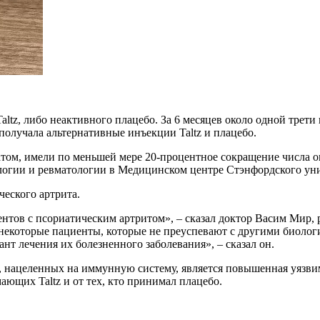
tz, либо неактивного плацебо. За 6 месяцев около одной трети
 получала альтернативные инъекции Taltz и плацебо.
ратом, имели по меньшей мере 20-процентное сокращение числа 
логии и ревматологии в Медицинском центре Стэнфордского уни
еского артрита.
иентов с псориатическим артритом», – сказал доктор Васим Мир,
 некоторые пациенты, которые не преуспевают с другими биолог
ант лечения их болезненного заболевания», – сказал он.
 нацеленных на иммунную систему, является повышенная уязви
ающих Taltz и от тех, кто принимал плацебо.