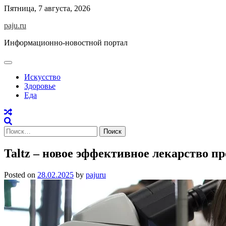
Skip
Пятница, 7 августа, 2026
to
paju.ru
content
Информационно-новостной портал
Искусство
Здоровье
Еда
Найти:
Taltz – новое эффективное лекарство п
Posted on
28.02.2025
by
pajuru