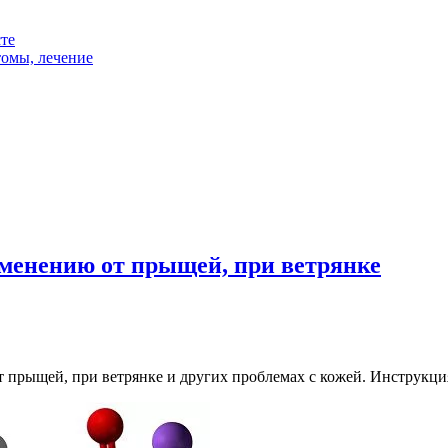
те
томы, лечение
именению от прыщей, при ветрянке
 от прыщей, при ветрянке и других проблемах с кожей. Инструк