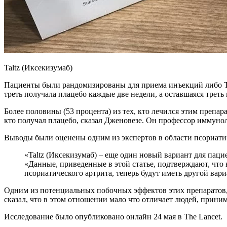
Taltz (Иксекизумаб)
Пациенты были рандомизированы для приема инъекций либо Tal
треть получала плацебо каждые две недели, а оставшаяся треть
Более половины (53 процента) из тех, кто лечился этим препа
кто получал плацебо, сказал Дженовезе. Он профессор иммуно
Выводы были оценены одним из экспертов в области псориатич
«Taltz (Иксекизумаб) – еще один новый вариант для пац
«Данные, приведенные в этой статье, подтверждают, что
псориатического артрита, теперь будут иметь другой вари
Одним из потенциальных побочных эффектов этих препаратов,
сказал, что в этом отношении мало что отличает людей, приним
Исследование было опубликовано онлайн 24 мая в The Lancet.