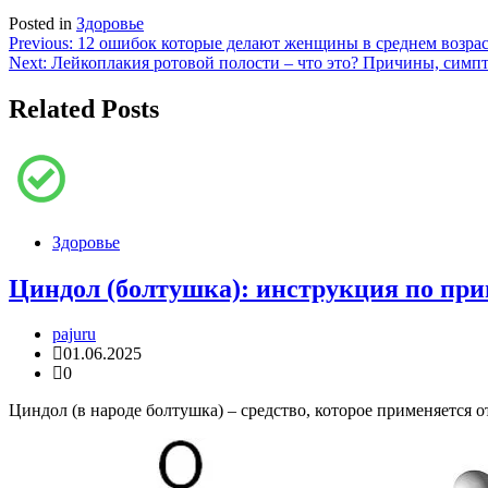
Posted in
Здоровье
Навигация
Previous:
12 ошибок которые делают женщины в среднем возрас
Next:
Лейкоплакия ротовой полости – что это? Причины, симп
по
записям
Related Posts
Здоровье
Циндол (болтушка): инструкция по пр
pajuru
01.06.2025
0
Циндол (в народе болтушка) – средство, которое применяется