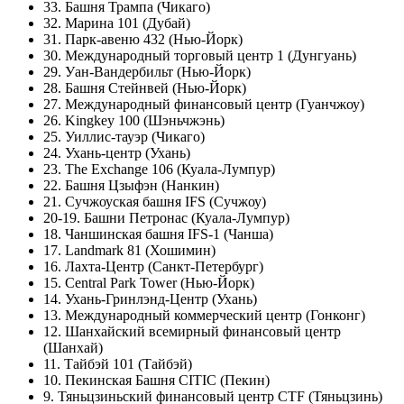
33. Башня Трампа (Чикаго)
32. Марина 101 (Дубай)
31. Парк-авеню 432 (Нью-Йорк)
30. Международный торговый центр 1 (Дунгуань)
29. Уан-Вандербильт (Нью-Йорк)
28. Башня Стейнвей (Нью-Йорк)
27. Международный финансовый центр (Гуанчжоу)
26. Kingkey 100 (Шэньчжэнь)
25. Уиллис-тауэр (Чикаго)
24. Ухань-центр (Ухань)
23. The Exchange 106 (Куала-Лумпур)
22. Башня Цзыфэн (Нанкин)
21. Сучжоуская башня IFS (Сучжоу)
20-19. Башни Петронас (Куала-Лумпур)
18. Чаншинская башня IFS-1 (Чанша)
17. Landmark 81 (Хошимин)
16. Лахта-Центр (Санкт-Петербург)
15. Central Park Tower (Нью-Йорк)
14. Ухань-Гринлэнд-Центр (Ухань)
13. Международный коммерческий центр (Гонконг)
12. Шанхайский всемирный финансовый центр
(Шанхай)
11. Тайбэй 101 (Тайбэй)
10. Пекинская Башня CITIC (Пекин)
9. Тяньцзиньский финансовый центр CTF (Тяньцзинь)