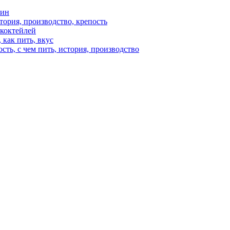
вин
стория, производство, крепость
 коктейлей
 как пить, вкус
ость, с чем пить, история, производство