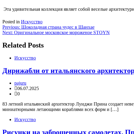
Эта удивительная коллекция являет собой веселые архитектур
Posted in
Искусство
Навигация
Previous:
Шоколадная страна чудес в Шанхае
Next:
Оригинальное московское мороженое STOYN
по
записям
Related Posts
Искусство
Дирижабли от итальянского архитекто
pajuru
06.07.2025
0
83 летний итальянский архитектор Луиджи Прина создает неве
миниатюрными летающими кораблями всех форм и […]
Искусство
Рисунки на заброшенных самолетах. Пр