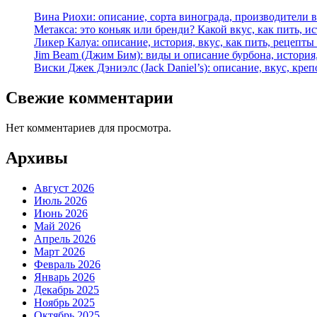
Вина Риохи: описание, сорта винограда, производители 
Метакса: это коньяк или бренди? Какой вкус, как пить, и
Ликер Калуа: описание, история, вкус, как пить, рецепты
Jim Beam (Джим Бим): виды и описание бурбона, история,
Виски Джек Дэниэлс (Jack Daniel’s): описание, вкус, креп
Свежие комментарии
Нет комментариев для просмотра.
Архивы
Август 2026
Июль 2026
Июнь 2026
Май 2026
Апрель 2026
Март 2026
Февраль 2026
Январь 2026
Декабрь 2025
Ноябрь 2025
Октябрь 2025