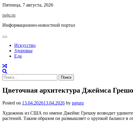
Skip
Пятница, 7 августа, 2026
to
paju.ru
content
Информационно-новостной портал
Искусство
Здоровье
Еда
Найти:
Цветочная архитектура Джеймса Грешо
Posted on
13.04.2026
13.04.2026
by
pajuru
Художник из США по имени Джеймс Грешоу возводит удивитель
растений. Таким образом он размышляет о хрупкой балансе в 