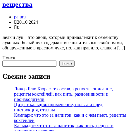
вещества
pajuru
20.10.2024
0
Белый лук – это овощ, который принадлежит к семейству
луковых. Белый лук содержит все питательные свойствами,
обнаруженные в красном луке, но, как правило, слаще и […]
Поиск
Поиск
Свежие записи
Ликер Блю Кюрасао: состав, крепость, описание,
рецепты коктейлей, как пить, разновидности и
производители
Цитрат кальция: применение, польза и вред,
инструкция, отзывы
Кампари: что это за напиток, как и с чем пьют, рецепты
коктейлей
Кальвадос: что это за напиток, как пить, рецепт в
домашних условиях