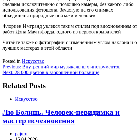
сделаны исключительно с помощью камеры, без какого-либо
использования фотошопа. Зачастую на его снимках
объединены природные пейзажи и человек
Флориен Имгранд увлекся таким стилем под вдохновением от
работ Дэна Маунтфорда, одного из первооткрывателей
Читайте также о фотографии с измененным углом наклона и о
лучших мастерах в этой области
Posted in
Искусство
Навигация
Previous:
Внутренний мир музыкальных инструментов
Next:
28 000 цветов в заброшенной больнице
по
записям
Related Posts
Искусство
Лю Болинь. Человек-невидимка и
мастер исчезновения
pajuru
15.04.2026