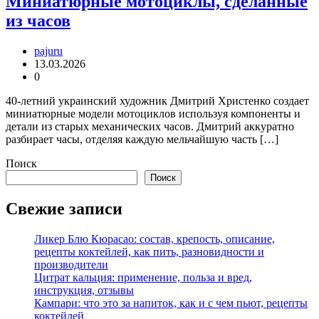
Миниатюрные мотоциклы, сделанные
из часов
pajuru
13.03.2026
0
40-летний украинский художник Дмитрий Христенко создает
миниатюрные модели мотоциклов используя компоненты и
детали из старых механических часов. Дмитрий аккуратно
разбирает часы, отделяя каждую мельчайшую часть […]
Поиск
Поиск
Свежие записи
Ликер Блю Кюрасао: состав, крепость, описание,
рецепты коктейлей, как пить, разновидности и
производители
Цитрат кальция: применение, польза и вред,
инструкция, отзывы
Кампари: что это за напиток, как и с чем пьют, рецепты
коктейлей