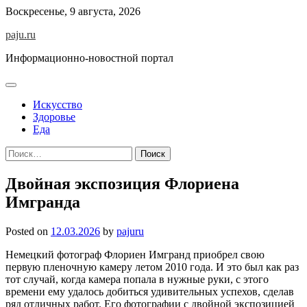
Skip
Воскресенье, 9 августа, 2026
to
paju.ru
content
Информационно-новостной портал
Искусство
Здоровье
Еда
Найти:
Двойная экспозиция Флориена
Имгранда
Posted on
12.03.2026
by
pajuru
Немецкий фотограф Флориен Имгранд приобрел свою
первую пленочную камеру летом 2010 года. И это был как раз
тот случай, когда камера попала в нужные руки, с этого
времени ему удалось добиться удивительных успехов, сделав
ряд отличных работ. Его фотографии с двойной экспозицией