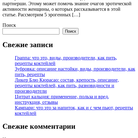
партнерши. Этому может помочь знание очагов эротической
активности женщины, о которых рассказывается в этой
статье. Рассмотрим 5 эрогенных […]
Поиск
Поиск
Свежие записи
Граппа: что это, виды, производители, как пить,
рецепты коктейлей
Зубровка: описание настойки, виды, производители, как
пить, рецепты
Ликер Блю Кюрасао: состав, крепость, описание,
рецепты коктейлей, как пить, разновидности и
производители
Цитрат кальция: применение, польза и вред,
инструкция, отзывы
Кампари: что это за напиток, как и с чем пьют, рецепты
коктейлей
Свежие комментарии