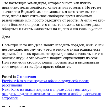
Это настоящие командиры, которые знают, как нужно
правильно вести хозяйство, стирать или готовить. Но это не
значит, что Водолей захочет заниматься всем этим вместо
того, чтобы посвятить свое свободное время любимым
развлечениям или просто отдохнуть от работы. А если же кто-
то из близких попросит его с чем-то помочь, он может даже
обидеться и начать жаловаться на то, что и так сильно устает.
Дева
Несмотря на то что Дева любит наводить порядок, жить с ней
невозможно, потому что у этого земного знака зодиака есть
огромный список правил, которым должны следовать все его
близкие люди, а это может выводить окружающих из себя.
При этом если кто-либо решит противиться и высказывать
свое недовольство, Дева просто обидится.
Posted in
Отношения
Навигация
Previous:
Как знаки зодиака обычно ведут себя после
расставания
по
Next:
Кого из знаков зодиака в апреле 2022 года могут
записям
ожидать неудачи в личных отношениях и любви, рассказали
астрологи