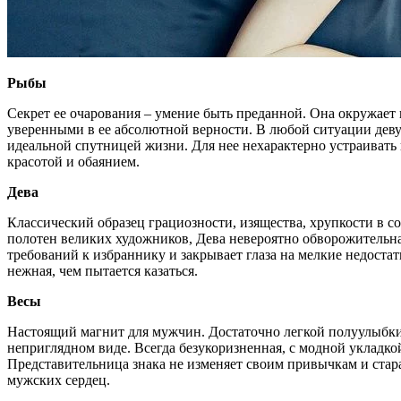
Рыбы
Секрет ее очарования – умение быть преданной. Она окружает 
уверенными в ее абсолютной верности. В любой ситуации деву
идеальной спутницей жизни. Для нее нехарактерно устраивать 
красотой и обаянием.
Дева
Классический образец грациозности, изящества, хрупкости в 
полотен великих художников, Дева невероятно обворожительна
требований к избраннику и закрывает глаза на мелкие недоста
нежная, чем пытается казаться.
Весы
Настоящий магнит для мужчин. Достаточно легкой полуулыбки и
неприглядном виде. Всегда безукоризненная, с модной укладко
Представительница знака не изменяет своим привычкам и стара
мужских сердец.