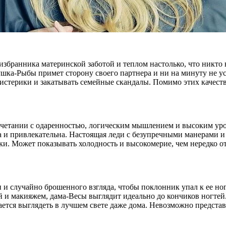
избранника материнской заботой и теплом настолько, что никто 
шка-Рыбы примет сторону своего партнера и ни на минуту не у
истерики и закатывать семейные скандалы. Помимо этих качеств
сочетании с одаренностью, логическим мышлением и высоким ур
 и привлекательна. Настоящая леди с безупречными манерами и
тки. Может показывать холодность и высокомерие, чем нередко о
 случайно брошенного взгляда, чтобы поклонник упал к ее ногам
й и макияжем, дама-Весы выглядит идеально до кончиков ногтей.
ется выглядеть в лучшем свете даже дома. Невозможно представи