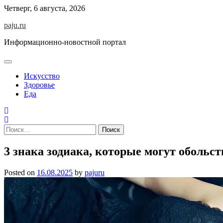
Skip
Четверг, 6 августа, 2026
to
paju.ru
content
Информационно-новостной портал
Искусство
Здоровье
Еда
Найти:
3 знака зодиака, которые могут обольс
Posted on
16.08.2025
by
pajuru