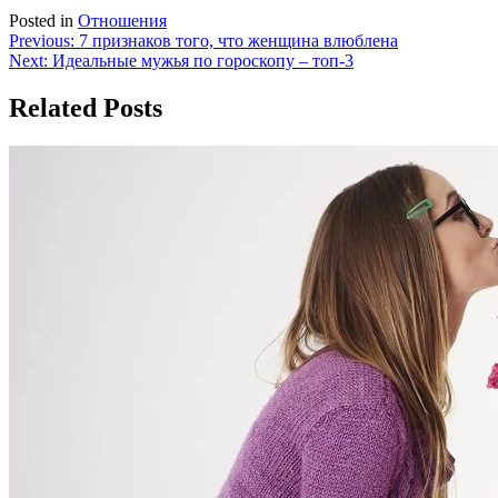
Posted in
Отношения
Навигация
Previous:
7 признаков того, что женщина влюблена
Next:
Идеальные мужья по гороскопу – топ-3
по
записям
Related Posts