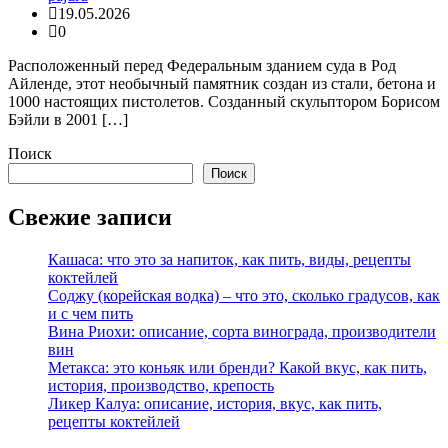
19.05.2026
0
Расположенный перед Федеральным зданием суда в Род
Айленде, этот необычный памятник создан из стали, бетона и
1000 настоящих пистолетов. Созданный скульптором Борисом
Бэйли в 2001 […]
Поиск
Поиск
Свежие записи
Кашаса: что это за напиток, как пить, виды, рецепты
коктейлей
Соджу (корейская водка) – что это, сколько градусов, как
и с чем пить
Вина Риохи: описание, сорта винограда, производители
вин
Метакса: это коньяк или бренди? Какой вкус, как пить,
история, производство, крепость
Ликер Калуа: описание, история, вкус, как пить,
рецепты коктейлей