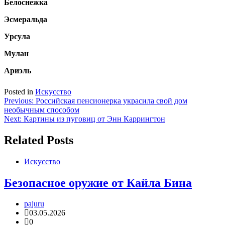
Белоснежка
Эсмеральда
Урсула
Мулан
Ариэль
Posted in
Искусство
Навигация
Previous:
Российская пенсионерка украсила свой дом
необычным способом
по
Next:
Картины из пуговиц от Энн Каррингтон
записям
Related Posts
Искусство
Безопасное оружие от Кайла Бина
pajuru
03.05.2026
0