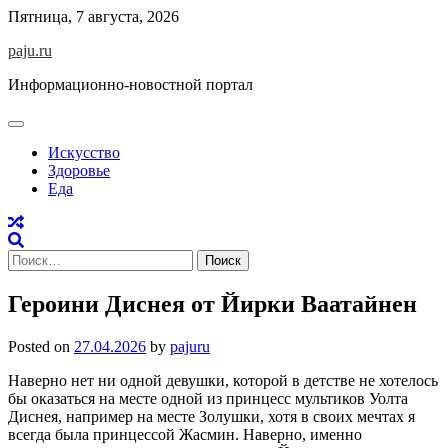
Skip
Пятница, 7 августа, 2026
to
paju.ru
content
Информационно-новостной портал
Искусство
Здоровье
Еда
Найти:
Героини Диснея от Йирки Ваатайнен
Posted on
27.04.2026
by
pajuru
Наверно нет ни одной девушки, которой в детстве не хотелось
бы оказаться на месте одной из принцесс мультиков Уолта
Диснея, например на месте Золушки, хотя в своих мечтах я
всегда была принцессой Жасмин. Наверно, именно