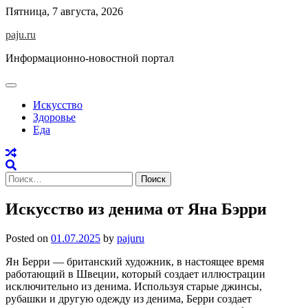
Skip
Пятница, 7 августа, 2026
to
paju.ru
content
Информационно-новостной портал
Искусство
Здоровье
Еда
Найти:
Искусство из денима от Яна Бэрри
Posted on
01.07.2025
by
pajuru
Ян Берри — британский художник, в настоящее время
работающий в Швеции, который создает иллюстрации
исключительно из денима. Используя старые джинсы,
рубашки и другую одежду из денима, Берри создает