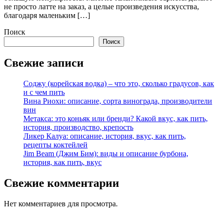
не просто латте на заказ, а целые произведения искусства,
благодаря маленьким […]
Поиск
Поиск
Свежие записи
Соджу (корейская водка) – что это, сколько градусов, как
и с чем пить
Вина Риохи: описание, сорта винограда, производители
вин
Метакса: это коньяк или бренди? Какой вкус, как пить,
история, производство, крепость
Ликер Калуа: описание, история, вкус, как пить,
рецепты коктейлей
Jim Beam (Джим Бим): виды и описание бурбона,
история, как пить, вкус
Свежие комментарии
Нет комментариев для просмотра.