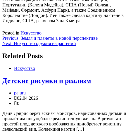
Португалии (Калета Мадейра), США (Новый Орлеан,
Майами, Фэрмонт, Асбури Парк), а также Соединенном
Королевстве (Лондон). Иен также сделал картину на стене в
Индиане, США, размером 3 на 3 метра.
Posted in
Искусство
Навигация
Previous:
Земля и планеты в новой перспективе
Next:
Искусство оружия из растений
по
записям
Related Posts
Искусство
Детские рисунки и реализм
pajuru
02.04.2026
0
Дэйв Дэврис берёт эскизы монстров, нарисованных детьми и
придаёт им новую,более реалистичную жизнь. В результате
простой плод детского воображения приобретает воистину
дьявольский вид. Коллекция картин […]