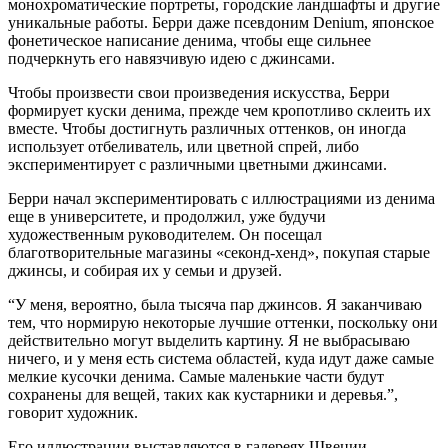
монохроматические портреты, городские ландшафты и другие
уникальные работы. Берри даже псевдоним Denium, японское
фонетическое написание денима, чтобы еще сильнее
подчеркнуть его навязчивую идею с джинсами.
Чтобы произвести свои произведения искусства, Берри
формирует куски денима, прежде чем кропотливо склеить их
вместе. Чтобы достигнуть различных оттенков, он иногда
использует отбеливатель, или цветной спрей, либо
экспериментирует с различными цветными джинсами.
Берри начал экспериментировать с иллюстрациями из денима
еще в университете, и продолжил, уже будучи
художественным руководителем. Он посещал
благотворительные магазины «секонд-хенд», покупая старые
джинсы, и собирая их у семьи и друзей.
“У меня, вероятно, была тысяча пар джинсов. Я заканчиваю
тем, что нормирую некоторые лучшие оттенки, поскольку они
действительно могут выделить картину. Я не выбрасываю
ничего, и у меня есть система областей, куда идут даже самые
мелкие кусочки денима. Самые маленькие части будут
сохранены для вещей, таких как кустарники и деревья.”,
говорит художник.
Его иллюстрации выставляются в галереях Швеции,