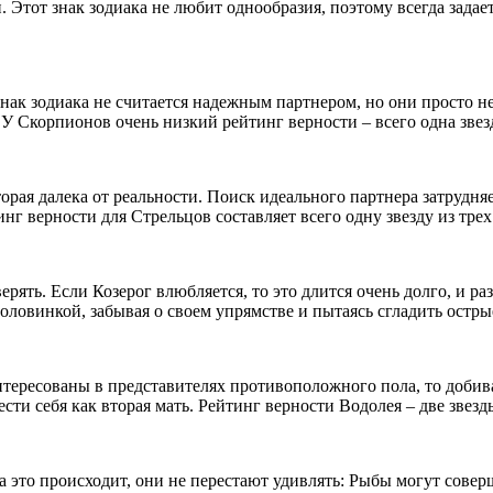
. Этот знак зодиака не любит однообразия, поэтому всегда зада
знак зодиака не считается надежным партнером, но они просто
 Скорпионов очень низкий рейтинг верности – всего одна звезд
орая далека от реальности. Поиск идеального партнера затрудн
г верности для Стрельцов составляет всего одну звезду из трех
ять. Если Козерог влюбляется, то это длится очень долго, и раз
ловинкой, забывая о своем упрямстве и пытаясь сгладить острые
нтересованы в представителях противоположного пола, то добив
сти себя как вторая мать. Рейтинг верности Водолея – две звезды
гда это происходит, они не перестают удивлять: Рыбы могут со