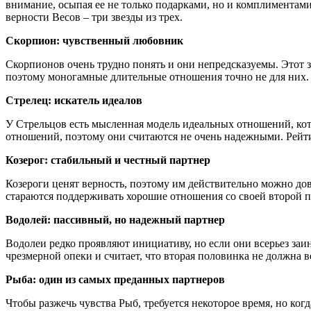
внимание, осыпая ее не только подарками, но и комплиментами
верности Весов – три звезды из трех.
Скорпион: чувственный любовник
Скорпионов очень трудно понять и они непредсказуемы. Этот 
поэтому моногамные длительные отношения точно не для них. У
Стрелец: искатель идеалов
У Стрельцов есть мысленная модель идеальных отношений, кот
отношений, поэтому они считаются не очень надежными. Рейтин
Козерог: стабильный и честный партнер
Козероги ценят верность, поэтому им действительно можно довер
стараются поддерживать хорошие отношения со своей второй по
Водолей: пассивный, но надежный партнер
Водолеи редко проявляют инициативу, но если они всерьез заи
чрезмерной опеки и считает, что вторая половинка не должна ве
Рыба: один из самых преданных партнеров
Чтобы разжечь чувства Рыб, требуется некоторое время, но ко