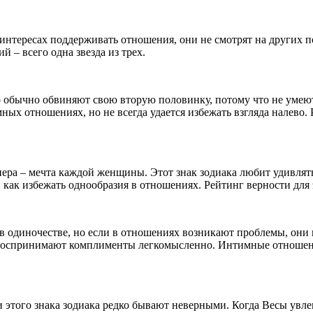
интересах поддерживать отношения, они не смотрят на других п
й – всего одна звезда из трех.
о обычно обвиняют свою вторую половинку, потому что не умеют
х отношениях, но не всегда удается избежать взгляда налево. Р
ера – мечта каждой женщины. Этот знак зодиака любит удивлять
как избежать однообразия в отношениях. Рейтинг верности для эт
 одиночестве, но если в отношениях возникают проблемы, они 
воспринимают комплименты легкомысленно. Интимные отношения
и этого знака зодиака редко бывают неверными. Когда Весы ув