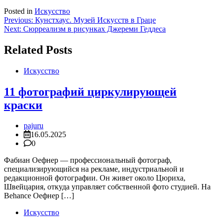
Posted in
Искусство
Навигация
Previous:
Кунстхаус. Музей Искусств в Граце
Next:
Сюрреализм в рисунках Джереми Геддеса
по
записям
Related Posts
Искусство
11 фотографий циркулирующей
краски
pajuru
16.05.2025
0
Фабиан Оефнер — профессиональный фотограф,
специализирующийся на рекламе, индустриальной и
редакционной фотографии. Он живет около Цюриха,
Швейцария, откуда управляет собственной фото студией. На
Behance Оефнер […]
Искусство