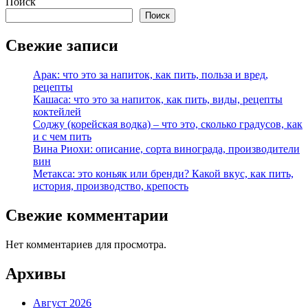
Поиск
Поиск
Свежие записи
Арак: что это за напиток, как пить, польза и вред,
рецепты
Кашаса: что это за напиток, как пить, виды, рецепты
коктейлей
Соджу (корейская водка) – что это, сколько градусов, как
и с чем пить
Вина Риохи: описание, сорта винограда, производители
вин
Метакса: это коньяк или бренди? Какой вкус, как пить,
история, производство, крепость
Свежие комментарии
Нет комментариев для просмотра.
Архивы
Август 2026