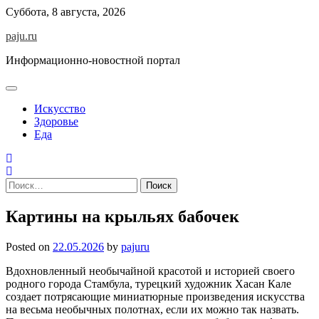
Skip
Суббота, 8 августа, 2026
to
paju.ru
content
Информационно-новостной портал
Искусство
Здоровье
Еда
Найти:
Картины на крыльях бабочек
Posted on
22.05.2026
by
pajuru
Вдохновленный необычайной красотой и историей своего
родного города Стамбула, турецкий художник Хасан Кале
создает потрясающие миниатюрные произведения искусства
на весьма необычных полотнах, если их можно так назвать.