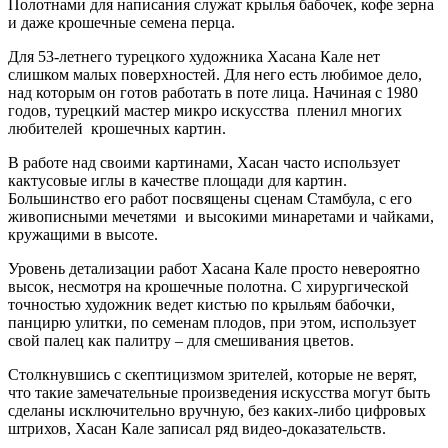
Полотнами для написания служат крылья бабочек, кофе зерна
и даже крошечные семена перца.
Для 53-летнего турецкого художника Хасана Кале нет
слишком малых поверхностей. Для него есть любимое дело,
над которым он готов работать в поте лица. Начиная с 1980
годов, турецкий мастер микро искусства пленил многих
любителей крошечных картин.
В работе над своими картинами, Хасан часто использует
кактусовые иглы в качестве площади для картин.
Большинство его работ посвящены сценам Стамбула, с его
живописными мечетями и высокими минаретами и чайками,
кружащими в высоте.
Уровень детализации работ Хасана Кале просто невероятно
высок, несмотря на крошечные полотна. С хирургической
точностью художник ведет кистью по крыльям бабочки,
панцирю улитки, по семенам плодов, при этом, использует
свой палец как палитру – для смешивания цветов.
Столкнувшись с скептицизмом зрителей, которые не верят,
что такие замечательные произведения искусства могут быть
сделаны исключительно вручную, без каких-либо цифровых
штрихов, Хасан Кале записал ряд видео-доказательств.