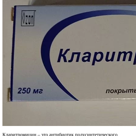
Кларитромицин – это антибиотик полусинтетического