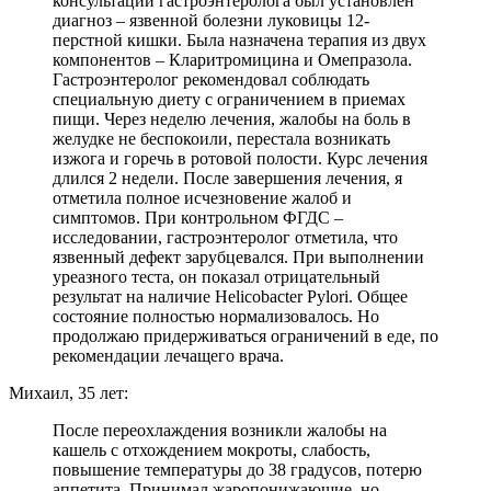
консультации гастроэнтеролога был установлен
диагноз – язвенной болезни луковицы 12-
перстной кишки. Была назначена терапия из двух
компонентов – Кларитромицина и Омепразола.
Гастроэнтеролог рекомендовал соблюдать
специальную диету с ограничением в приемах
пищи. Через неделю лечения, жалобы на боль в
желудке не беспокоили, перестала возникать
изжога и горечь в ротовой полости. Курс лечения
длился 2 недели. После завершения лечения, я
отметила полное исчезновение жалоб и
симптомов. При контрольном ФГДС –
исследовании, гастроэнтеролог отметила, что
язвенный дефект зарубцевался. При выполнении
уреазного теста, он показал отрицательный
результат на наличие Helicobacter Pylori. Общее
состояние полностью нормализовалось. Но
продолжаю придерживаться ограничений в еде, по
рекомендации лечащего врача.
Михаил, 35 лет:
После переохлаждения возникли жалобы на
кашель с отхождением мокроты, слабость,
повышение температуры до 38 градусов, потерю
аппетита. Принимал жаропонижающие, но