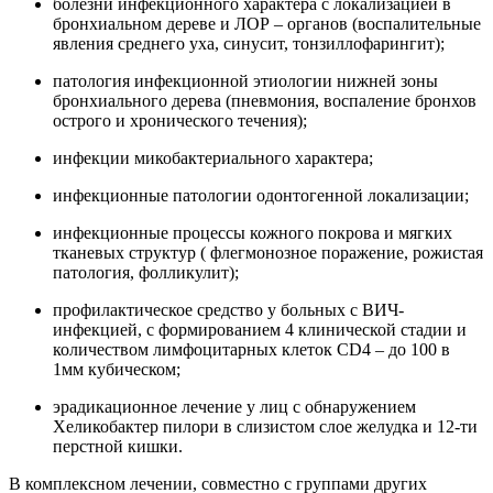
болезни инфекционного характера с локализацией в
бронхиальном дереве и ЛОР – органов (воспалительные
явления среднего уха, синусит, тонзиллофарингит);
патология инфекционной этиологии нижней зоны
бронхиального дерева (пневмония, воспаление бронхов
острого и хронического течения);
инфекции микобактериального характера;
инфекционные патологии одонтогенной локализации;
инфекционные процессы кожного покрова и мягких
тканевых структур ( флегмонозное поражение, рожистая
патология, фолликулит);
профилактическое средство у больных с ВИЧ-
инфекцией, с формированием 4 клинической стадии и
количеством лимфоцитарных клеток СD4 – до 100 в
1мм кубическом;
эрадикационное лечение у лиц с обнаружением
Хеликобактер пилори в слизистом слое желудка и 12-ти
перстной кишки.
В комплексном лечении, совместно с группами других