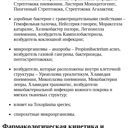
Стрептококк пневмонии, Листерия Моноцитогенес,
Пиогенный Стрептококк, Стрептококк Агалактия;
аэробные бактерии с грамотрицательными свойствами –
Гемофильная палочка, Нейссерия гонореи, Моракселла
катаралис, Хеликобактер пилори, Легионелла
пневмонии, возбудитель Кампилобактериоза,
возбудитель коклюшной инфекции;
микроорганизмы – анаэробы – Propionibacterium acnes,
возбудитель газовой гангрены, бактериоиды,
пептострептококки;
возбудители, которые расположены внутри клеточной
структуры – Уреаплазма уреалитикум, Хламидия
пневмонии, Микоплазма пневмонии, Микобактерии
лепры, Хламидия трахоматис, возбудители
микобактериальной инфекции кожного покрова и
мягких тканевых структур;
влияет на Toxoplasma species;
спирохетные микроорганизмы.
Фармакологическая кинетика и