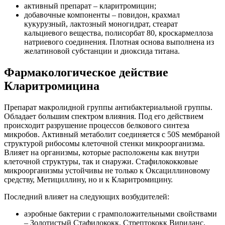
активный препарат – кларитромицин;
добавочные компоненты – повидон, крахмал
кукурузный, лактозный моногидрат, стеарат
кальциевого вещества, полисорбат 80, кроскармеллоза
натриевого соединения. Плотная основа выполнена из
желатиновой субстанции и диоксида титана.
Фармакологическое действие
Кларитромицина
Препарат макролидной группы антибактериальной группы.
Обладает большим спектром влияния. Под его действием
происходит разрушение процессов белкового синтеза
микробов. Активный метаболит соединяется с 50S мембраной
структурой рибосомы клеточной стенки микроорганизма.
Влияет на организмы, которые расположены как внутри
клеточной структуры, так и снаружи. Стафилококковые
микроорганизмы устойчивы не только к Оксациллиновому
средству, Метициллину, но и к Кларитромицину.
Последний влияет на следующих возбудителей:
аэробные бактерии с грамположительными свойствами
– Золотистый Стафилококк, Стрептококк Вириданс,