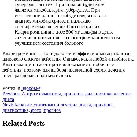
туберкулез легких. При этом возбудителем
является микобактерия туберкулеза. При
исключении данного возбудителя, я ставлю
диагноз микобактериоза и назначаю
специфическое лечение. Оно состоит из
Кларитромицина в дозе 500 мг дважды в день.
Лечение протекает легко с быстрым клиническим
улучшением состояния больного.
Кларитромицин – это недорогой и эффективный антибиотик
широкого спектра действия. Однако, как и любой антибиотик,
Клатиромицин имеет противопоказания и побочные
действия, поэтому для выбора правильной схемы лечения
препарат должен назначать врач.
Posted in
Здоровье
Навигация
Previous:
Артроз: симптомы, причины, диагностика, лечение,
диета
по
Next:
Кератит: симптомы и лечение, виды, причины,
записям
диагностика, фото, прогноз
Related Posts