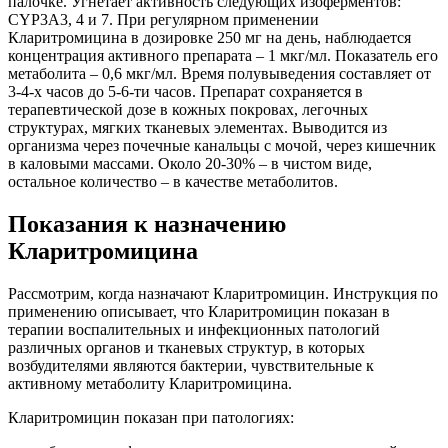
палочке. Угнетает активность следующих изоферментов:
CYP3A3, 4 и 7. При регулярном применении
Кларитромицина в дозировке 250 мг на день, наблюдается
концентрация активного препарата – 1 мкг/мл. Показатель его
метаболита – 0,6 мкг/мл. Время полувыведения составляет от
3-4-х часов до 5-6-ти часов. Препарат сохраняется в
терапевтической дозе в кожных покровах, легочных
структурах, мягких тканевых элементах. Выводится из
организма через почечные канальцы с мочой, через кишечник
в каловыми массами. Около 20-30% – в чистом виде,
остальное количество – в качестве метаболитов.
Показания к назначению
Кларитромицина
Рассмотрим, когда назначают Кларитромицин. Инструкция по
применению описывает, что Кларитромицин показан в
терапии воспалительных и инфекционных патологий
различных органов и тканевых структур, в которых
возбудителями являются бактерии, чувствительные к
активному метаболиту Кларитромицина.
Кларитромицин показан при патологиях: