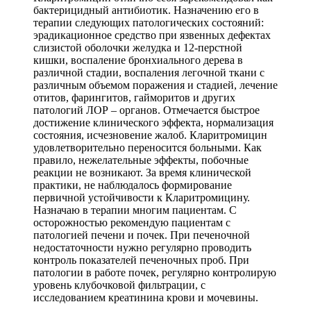
бактерицидный антибиотик. Назначению его в
терапии следующих патологических состояний:
эрадикационное средство при язвенных дефектах
слизистой оболочки желудка и 12-перстной
кишки, воспаление бронхиального дерева в
различной стадии, воспаления легочной ткани с
различным объемом поражения и стадией, лечение
отитов, фарингитов, гайморитов и других
патологий ЛОР – органов. Отмечается быстрое
достижение клинического эффекта, нормализация
состояния, исчезновение жалоб. Кларитромицин
удовлетворительно переносится больными. Как
правило, нежелательные эффекты, побочные
реакции не возникают. За время клинической
практики, не наблюдалось формирование
первичной устойчивости к Кларитромицину.
Назначаю в терапии многим пациентам. С
осторожностью рекомендую пациентам с
патологией печени и почек. При печеночной
недостаточности нужно регулярно проводить
контроль показателей печеночных проб. При
патологии в работе почек, регулярно контролирую
уровень клубочковой фильтрации, с
исследованием креатинина крови и мочевины.