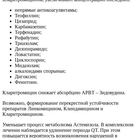
непрямые антикоагулянтамы;
Теофиллин;
Цизаприд;
Карбамазепин;
Терфенадин;
Рифабутин;
Триазолам;
Дизопирамидо;
Ловастатин;
Циклоспорин;
Мидазолам;
алкалоидами спорыньи;
Дигоксин;
Фенитоин.
Кларитромицин снижает абсорбцию АРВТ – Зидовудина.
Возможно, формирование перекрестной устойчивости
препаратов Линкомицином, Клиндамицином и
Кларитромицином.
Уменьшает процесс метаболизма Астемизола. В комплексном
лечении наблюдается удлинение периода QT. При этом
повышается вероятность возникновения нарушений в