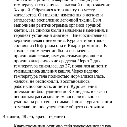
температура сохранялась высокой на протяжении
3-х дней. Обратился к терапевту по месту
жительства. Он выявил изменения в легких и
заподозрил воспаление легочной ткани. Был
выполнена рентгенограмма органов грудной
клетки. На снимке были выявлены изменения, и
терапевт установил диагноз – Внегоспитальная
верхнедолевая пневмония. Курс антибиотиков
состоял из Цефтриаксона и Кларитромицина. В
комплексном лечении были назначены
противокашлевые, иммуностимулирующие и
противоаллергические средства. Через 2 дня
температура снизилась до 37, появился аппетит,
уменьшились явления кашля. Через неделю
температура тела полностью нормализовалась,
жалобы не беспокоили, восстановлюсь
работоспособность, аппетит. Курс лечения
пневмонии был удлинен до 3-х недель, в связи с
неполным рассасыванием воспалительного
участка на рентген – снимке. После курса терапии
отмечаю полное улучшение общего состояния.
Виталий, 48 лет, врач – терапевт:
Кларитромицин отлично себя зарекомендовал как