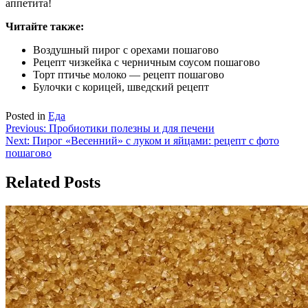
аппетита!
Читайте также:
Воздушный пирог с орехами пошагово
Рецепт чизкейка с черничным соусом пошагово
Торт птичье молоко — рецепт пошагово
Булочки с корицей, шведский рецепт
Posted in
Еда
Навигация
Previous:
Пробиотики полезны и для печени
Next:
Пирог «Весенний» с луком и яйцами: рецепт с фото
по
пошагово
записям
Related Posts