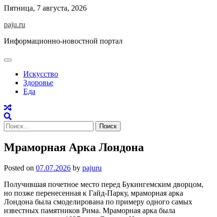
Skip
Пятница, 7 августа, 2026
to
paju.ru
content
Информационно-новостной портал
Искусство
Здоровье
Еда
Найти:
Мраморная Арка Лондона
Posted on
07.07.2026
by
pajuru
Получившая почетное место перед Букингемским дворцом,
но позже перенесенная к Гайд-Парку, мраморная арка
Лондона была смоделирована по примеру одного самых
известных памятников Рима. Мраморная арка была