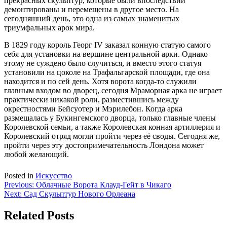
прекрасных скульптур, которые были впоследствии
демонтированы и перемещены в другое место. На
сегодняшний день, это одна из самых знаменитых
триумфальных арок мира.
В 1829 году король Георг IV заказал конную статую самого
себя для установки на вершине центральной арки. Однако
этому не суждено было случиться, и вместо этого статуя
установили на цоколе на Трафальгарской площади, где она
находится и по сей день. Хотя ворота когда-то служили
главным входом во дворец, сегодня Мраморная арка не играет
практически никакой роли, разместившись между
окрестностями Бейсуотер и Мэрилебон. Когда арка
размещалась у Букингемского дворца, только главные члены
Королевской семьи, а также Королевская конная артиллерия и
Королевский отряд могли пройти через её своды. Сегодня же,
пройти через эту достопримечательность Лондона может
любой желающий.
Posted in
Искусство
Навигация
Previous:
Облачные Ворота Клауд-Гейт в Чикаго
Next:
Сад Скульптур Нового Орлеана
по
записям
Related Posts