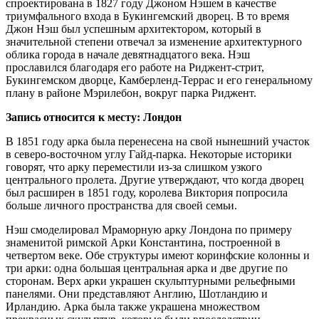
спроектирована в 1827 году Джоном Нэшем в качестве
триумфального входа в Букингемский дворец. В то время
Джон Нэш был успешным архитектором, который в
значительной степени отвечал за изменение архитектурного
облика города в начале девятнадцатого века. Нэш
прославился благодаря его работе на Риджент-стрит,
Букингемском дворце, Камберленд-Террас и его генеральному
плану в районе Мэрилебон, вокруг парка Риджент.
Запись относится к месту: Лондон
В 1851 году арка была перенесена на свой нынешний участок
в северо-восточном углу Гайд-парка. Некоторые историки
говорят, что арку переместили из-за слишком узкого
центрального пролета. Другие утверждают, что когда дворец
был расширен в 1851 году, королева Виктория попросила
больше личного пространства для своей семьи.
Нэш смоделировал Мраморную арку Лондона по примеру
знаменитой римской Арки Константина, построенной в
четвертом веке. Обе структуры имеют коринфские колонны и
три арки: одна большая центральная арка и две другие по
сторонам. Верх арки украшен скульптурными рельефными
панелями. Они представляют Англию, Шотландию и
Ирландию. Арка была также украшена множеством