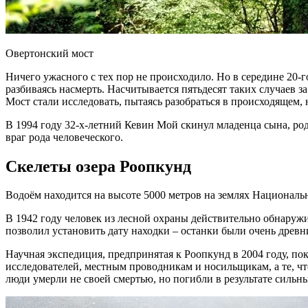
Овертонский мост
Ничего ужасного с тех пор не происходило. Но в середине 20-г
разбиваясь насмерть. Насчитывается пятьдесят таких случаев за
Мост стали исследовать, пытаясь разобраться в происходящем
В 1994 году 32-х-летний Кевин Мой скинул младенца сына, роди
враг рода человеческого.
Скелеты озера Роопкунд
Водоём находится на высоте 5000 метров на землях Национально
В 1942 году человек из лесной охраны действительно обнаружи
позволил установить дату находки – останки были очень древ
Научная экспедиция, предпринятая к Роопкунд в 2004 году, по
исследователей, местным проводникам и носильщикам, а те, чт
люди умерли не своей смертью, но погибли в результате сильн