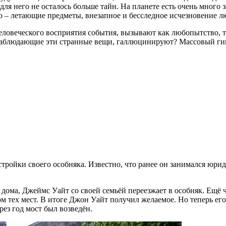
й для него не осталось больше тайн. На планете есть очень мног
о – летающие предметы, внезапное и бесследное исчезновение л
человеческого восприятия события, вызывают как любопытство, т
наблюдающие эти странные вещи, галлюцинируют? Массовый гипн
тройки своего особняка. Известно, что ранее он занимался юрид
а дома, Джеймс Уайт со своей семьёй переезжает в особняк. Ещё 
м тех мест. В итоге Джон Уайт получил желаемое. Но теперь ег
рез год мост был возведён.