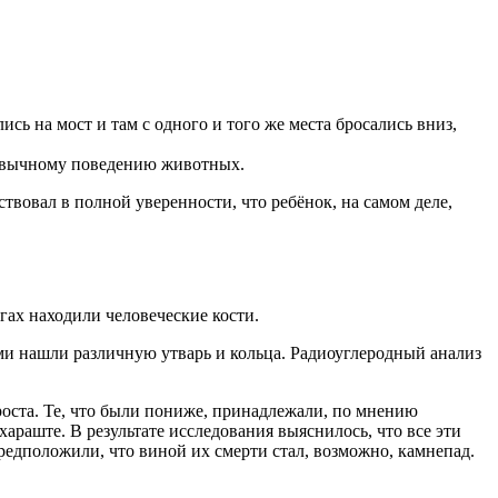
сь на мост и там с одного и того же места бросались вниз,
привычному поведению животных.
твовал в полной уверенности, что ребёнок, на самом деле,
гах находили человеческие кости.
ими нашли различную утварь и кольца. Радиоуглеродный анализ
роста. Те, что были пониже, принадлежали, по мнению
араште. В результате исследования выяснилось, что все эти
редположили, что виной их смерти стал, возможно, камнепад.