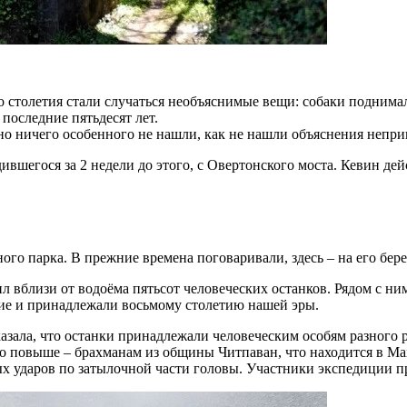
о столетия стали случаться необъяснимые вещи: собаки поднимали
 последние пятьдесят лет.
, но ничего особенного не нашли, как не нашли объяснения не
вшегося за 2 недели до этого, с Овертонского моста. Кевин дейс
го парка. В прежние времена поговаривали, здесь – на его бере
л вблизи от водоёма пятьсот человеческих останков. Рядом с н
ние и принадлежали восьмому столетию нашей эры.
казала, что останки принадлежали человеческим особям разного 
о повыше – брахманам из общины Читпаван, что находится в Мах
ых ударов по затылочной части головы. Участники экспедиции п