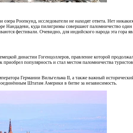
 озера Роопкунд, исследователи не находят ответа. Нет никаких 
оре Нандадеви, куда пилигримы совершают паломничество один раз
аются фестивали. Очевидно, для индийского народа эта гора яв
немецкой династии Гогенцоллеров, правление которой продолжа
мок приобрел популярность и стал местом паломничества турист
 императора Германии Вильгельма II, а также важный историче
Соединённым Штатам Америки в битве за независимость.