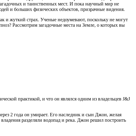
о загадочных и таинственных мест. И пока научный мир не
юдей и больших физических объектов, призрачные видения.
ак и жуткий страх. Ученые недоумевают, поскольку не могут
оз? Рассмотрим загадочные места на Земле, о которых вы
ической практикой, и что он являлся одним из владельцев J&J
через 2 года он умирает. Его наследник и сын Джон, желая
о владения разделяли водопад и река. Джон решил построить