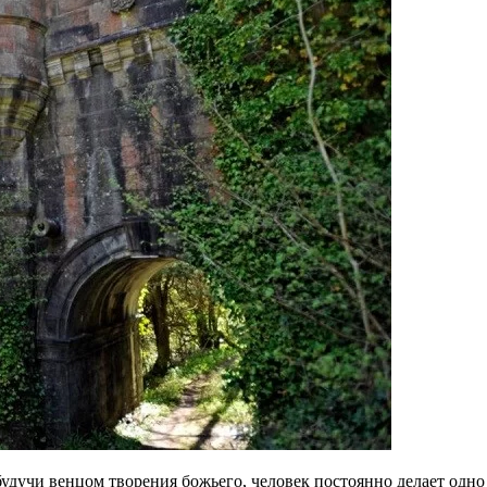
удучи венцом творения божьего, человек постоянно делает одно 