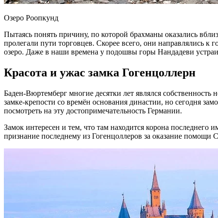
Озеро Роопкунд
Пытаясь понять причину, по которой брахманы оказались вблизи
пролегали пути торговцев. Скорее всего, они направлялись к г
озеро. Даже в наши времена у подошвы горы Нандадеви устраив
Красота и ужас замка Гогенцоллерн
Баден-Вюртемберг многие десятки лет являлся собственность 
замке-крепости со времён основания династии, но сегодня за
посмотреть на эту достопримечательность Германии.
Замок интересен и тем, что там находится корона последнего
признание последнему из Гогенцоллеров за оказание помощи 