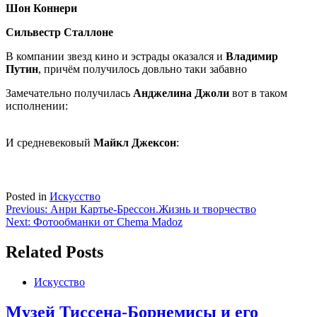
Шон Коннери
Сильвестр Сталлоне
В компании звезд кино и эстрады оказался и
Владимир
Путин
, причём получилось довльно таки забавно
Замечательно получилась
Анджелина Джоли
вот в таком
исполнении:
И средневековый
Майкл Джексон
:
Posted in
Искусство
Навигация
Previous:
Анри Картье-Брессон.Жизнь и творчество
Next:
Фотообманки от Chema Madoz
по
записям
Related Posts
Искусство
Музей Тиссена-Борнемисы и его