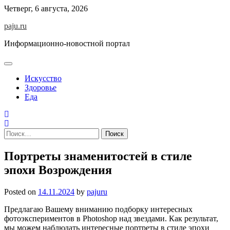
Skip
Четверг, 6 августа, 2026
to
paju.ru
content
Информационно-новостной портал
Искусство
Здоровье
Еда
Найти:
Портреты знаменитостей в стиле
эпохи Возрождения
Posted on
14.11.2024
by
pajuru
Предлагаю Вашему вниманию подборку интересных
фотоэкспериментов в Photoshop над звездами. Как результат,
мы можем наблюдать интересные портреты в стиле эпохи