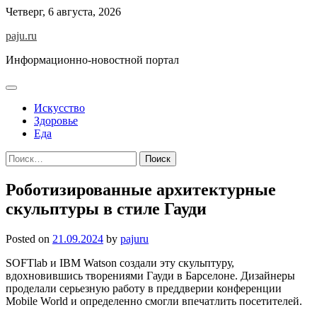
Skip
Четверг, 6 августа, 2026
to
paju.ru
content
Информационно-новостной портал
Искусство
Здоровье
Еда
Найти:
Роботизированные архитектурные
скульптуры в стиле Гауди
Posted on
21.09.2024
by
pajuru
SOFTlab и IBM Watson создали эту скульптуру,
вдохновившись творениями Гауди в Барселоне. Дизайнеры
проделали серьезную работу в преддверии конференции
Mobile World и определенно смогли впечатлить посетителей.