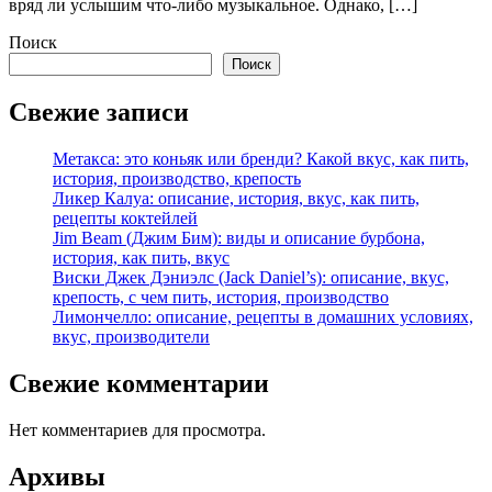
вряд ли услышим что-либо музыкальное. Однако, […]
Поиск
Поиск
Свежие записи
Метакса: это коньяк или бренди? Какой вкус, как пить,
история, производство, крепость
Ликер Калуа: описание, история, вкус, как пить,
рецепты коктейлей
Jim Beam (Джим Бим): виды и описание бурбона,
история, как пить, вкус
Виски Джек Дэниэлс (Jack Daniel’s): описание, вкус,
крепость, с чем пить, история, производство
Лимончелло: описание, рецепты в домашних условиях,
вкус, производители
Свежие комментарии
Нет комментариев для просмотра.
Архивы