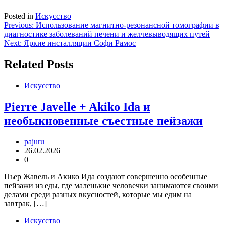
Posted in
Искусство
Навигация
Previous:
Использование магнитно-резонансной томографии в
диагностике заболеваний печени и желчевыводящих путей
по
Next:
Яркие инсталляции Софи Рамос
записям
Related Posts
Искусство
Pierre Javelle + Akiko Ida и
необыкновенные съестные пейзажи
pajuru
26.02.2026
0
Пьер Жавель и Акико Ида создают совершенно особенные
пейзажи из еды, где маленькие человечки занимаются своими
делами среди разных вкусностей, которые мы едим на
завтрак, […]
Искусство