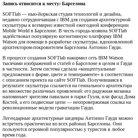
Запись относится к месту: Барселона
SOFTlab — нью-йоркская студия технологий и дизайна,
недавно сотрудничавшая с IBM для создания архитектурной
скульптуры к всемирно известной ежегодной конференции
Mobile World в Барселоне. В честь города-хозяина SOFTlab
задействовал популярную когнитивную платформу IBM
Watson для помощи в разработке скульптуры, вдохновленной
архитектором-покровителем Барселоны Антонио Гауди.
В процессе создания SOFTlab накормил сеть IBM Watson
тысячами изображений и статей о Барселоне в целом и Гауди
в частности. Затем система сделала «концептуальные
предложения о форме, цвете и темпераменте» в соответствии
с описанием проекта на сайте SOFTlab. Получившаяся в
результате скульптура ссылается на гениального архитектора
во множестве различных проявлений: его радужная мозаика
напоминает зрителям павильон в парке Гуэля, или фасад Дома
Костей, а его подвесные цепи — неопровержимая ссылка на
революционные модели гравитации Гауди.
Легендарные архитектурные шедевры Антонио Гауди можно
встретить практически во всех районах Барселоны. Они
пользуются огромной популярностью у туристов в любое
время года.