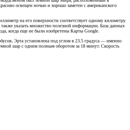
 рекордсменом был Земной шар Мира, расположенный в
красиво освещен ночью и хорошо заметен с американского
 миллиметр на его поверхности соответствует одному километру
а также указать множество полезной информации. База данных
да, когда еще не были изобретены Карты Google.
бусов, Эрта установлена под углом в 23.5 градуса — именно
земной шар с одним полным оборотом за 18 минут. Скорость