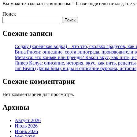
Вы можете задаваться вопросом: “ Разве родители никогда не у
Поиск
Поиск
Свежие записи
Соджу (корейская водка) – что это, сколько градусов, как 
Вина Риохи: описание, сорта винограда, производители 
Метакса: это коньяк или бренди? Какой вкус, как пить, и
Ликер Калуа: описание, история, вкус, как пить, рецепты
Jim Beam (Джим Бим): виды и описание бурбона, история,
Свежие комментарии
Нет комментариев для просмотра.
Архивы
Август 2026
Июль 2026
Июнь 2026
Май 2026