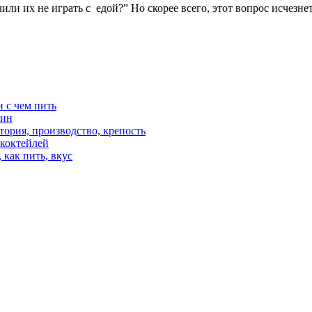
чили их не играть с едой?” Но скорее всего, этот вопрос исчезн
и с чем пить
вин
стория, производство, крепость
 коктейлей
 как пить, вкус