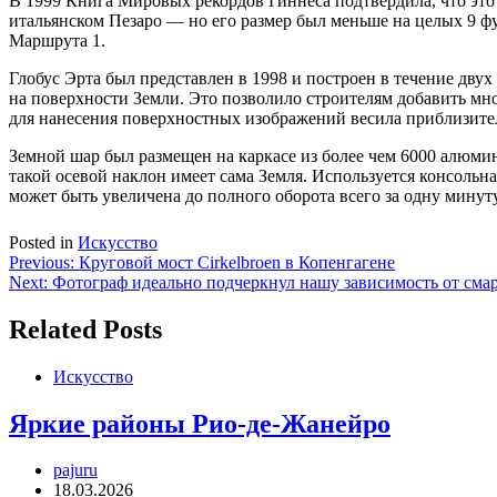
В 1999 Книга Мировых рекордов Гиннеса подтвердила, что эт
итальянском Пезаро — но его размер был меньше на целых 9 ф
Маршрута 1.
Глобус Эрта был представлен в 1998 и построен в течение двух
на поверхности Земли. Это позволило строителям добавить мно
для нанесения поверхностных изображений весила приблизитель
Земной шар был размещен на каркасе из более чем 6000 алюмин
такой осевой наклон имеет сама Земля. Используется консольн
может быть увеличена до полного оборота всего за одну минуту
Posted in
Искусство
Навигация
Previous:
Круговой мост Cirkelbroen в Копенгагене
Next:
Фотограф идеально подчеркнул нашу зависимость от сма
по
записям
Related Posts
Искусство
Яркие районы Рио-де-Жанейро
pajuru
18.03.2026