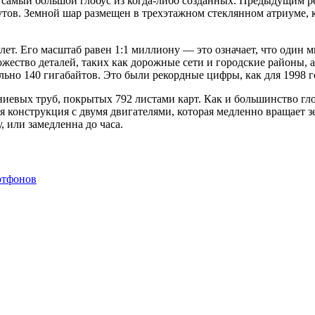
о самый большой глобус из когда-либо созданных. Предыдущим
утов. Земной шар размещен в трехэтажном стеклянном атриуме, 
 лет. Его масштаб равен 1:1 миллиону — это означает, что один
жество деталей, таких как дорожные сети и городские районы, 
но 140 гигабайтов. Это были рекордные цифры, как для 1998 го
иевых труб, покрытых 792 листами карт. Как и большинство гло
ая конструкция с двумя двигателями, которая медленно вращает 
, или замедленна до часа.
ртфонов