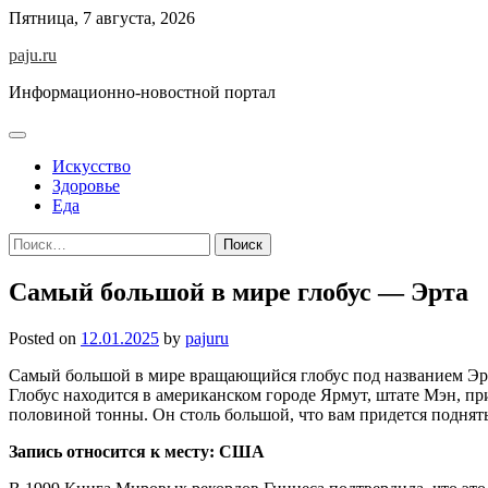
Skip
Пятница, 7 августа, 2026
to
paju.ru
content
Информационно-новостной портал
Искусство
Здоровье
Еда
Найти:
Самый большой в мире глобус — Эрта
Posted on
12.01.2025
by
pajuru
Самый большой в мире вращающийся глобус под названием Эрт
Глобус находится в американском городе Ярмут, штате Мэн, пр
половиной тонны. Он столь большой, что вам придется поднять
Запись относится к месту: США