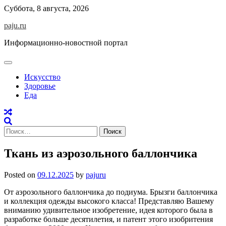
Skip
Суббота, 8 августа, 2026
to
paju.ru
content
Информационно-новостной портал
Искусство
Здоровье
Еда
Найти:
Ткань из аэрозольного баллончика
Posted on
09.12.2025
by
pajuru
От аэрозольного баллончика до подиума. Брызги баллончика
и коллекция одежды высокого класса! Представляю Вашему
вниманию удивительное изобретение, идея которого была в
разработке больше десятилетия, и патент этого изобритения