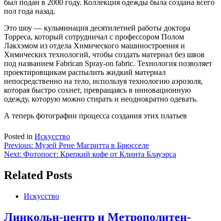
был подан в 2000 году. Коллекция одежды была создана всего
пол года назад.
Это шоу — кульминация десятилетней работы доктора
Торреса, который сотрудничал с профессором Полом
Лакхэмом из отдела Химического машиностроения и
Химических технологий, чтобы создать материал без швов
под названием Fabrican Spray-on fabric. Технология позволяет
проектировщикам распылить жидкий материал
непосредственно на тело, используя технологию аэрозоля,
которая быстро сохнет, превращаясь в инновационную
одежду, которую можно стирать и неоднократно одевать.
А теперь фотографии процесса создания этих платьев
Posted in
Искусство
Навигация
Previous:
Музей Рене Магритта в Брюсселе
Next:
Фотопост: Крепкий кофе от Клинта Блауэрса
по
записям
Related Posts
Искусство
Линкольн-центр и Метрополитен-