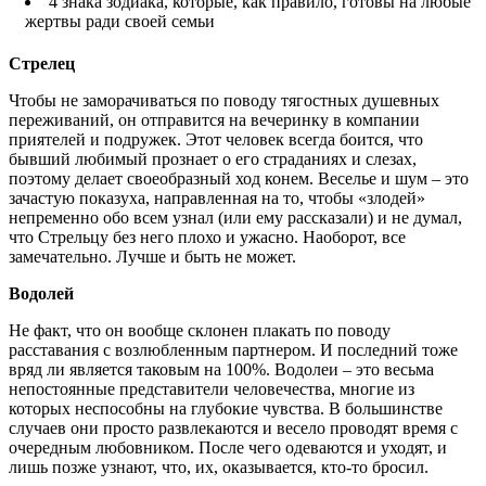
4 знака зодиака, которые, как правило, готовы на любые
жертвы ради своей семьи
Стрелец
Чтобы не заморачиваться по поводу тягостных душевных
переживаний, он отправится на вечеринку в компании
приятелей и подружек. Этот человек всегда боится, что
бывший любимый прознает о его страданиях и слезах,
поэтому делает своеобразный ход конем. Веселье и шум – это
зачастую показуха, направленная на то, чтобы «злодей»
непременно обо всем узнал (или ему рассказали) и не думал,
что Стрельцу без него плохо и ужасно. Наоборот, все
замечательно. Лучше и быть не может.
Водолей
Не факт, что он вообще склонен плакать по поводу
расставания с возлюбленным партнером. И последний тоже
вряд ли является таковым на 100%. Водолеи – это весьма
непостоянные представители человечества, многие из
которых неспособны на глубокие чувства. В большинстве
случаев они просто развлекаются и весело проводят время с
очередным любовником. После чего одеваются и уходят, и
лишь позже узнают, что, их, оказывается, кто-то бросил.