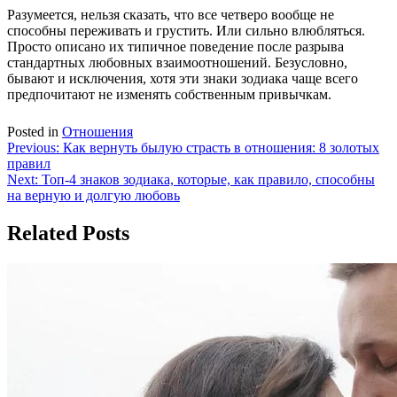
Разумеется, нельзя сказать, что все четверо вообще не
способны переживать и грустить. Или сильно влюбляться.
Просто описано их типичное поведение после разрыва
стандартных любовных взаимоотношений. Безусловно,
бывают и исключения, хотя эти знаки зодиака чаще всего
предпочитают не изменять собственным привычкам.
Posted in
Отношения
Навигация
Previous:
Как вернуть былую страсть в отношения: 8 золотых
правил
по
Next:
Топ-4 знаков зодиака, которые, как правило, способны
записям
на верную и долгую любовь
Related Posts