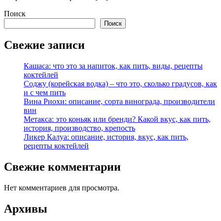
Поиск
Поиск
Свежие записи
Кашаса: что это за напиток, как пить, виды, рецепты
коктейлей
Соджу (корейская водка) – что это, сколько градусов, как
и с чем пить
Вина Риохи: описание, сорта винограда, производители
вин
Метакса: это коньяк или бренди? Какой вкус, как пить,
история, производство, крепость
Ликер Калуа: описание, история, вкус, как пить,
рецепты коктейлей
Свежие комментарии
Нет комментариев для просмотра.
Архивы