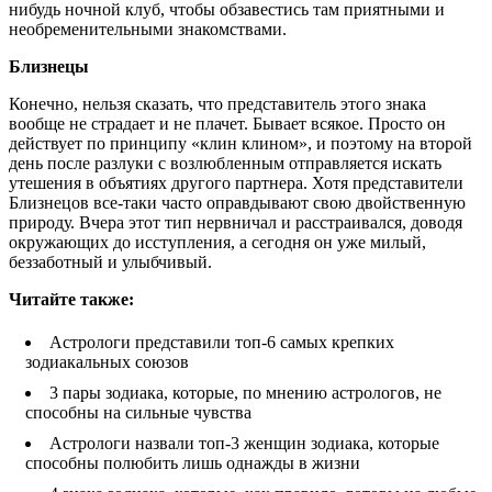
нибудь ночной клуб, чтобы обзавестись там приятными и
необременительными знакомствами.
Близнецы
Конечно, нельзя сказать, что представитель этого знака
вообще не страдает и не плачет. Бывает всякое. Просто он
действует по принципу «клин клином», и поэтому на второй
день после разлуки с возлюбленным отправляется искать
утешения в объятиях другого партнера. Хотя представители
Близнецов все-таки часто оправдывают свою двойственную
природу. Вчера этот тип нервничал и расстраивался, доводя
окружающих до исступления, а сегодня он уже милый,
беззаботный и улыбчивый.
Читайте так
же:
Астрологи представили топ-6 самых крепких
зодиакальных союзов
3 пары зодиака, которые, по мнению астрологов, не
способны на сильные чувства
Астрологи назвали топ-3 женщин зодиака, которые
способны полюбить лишь однажды в жизни