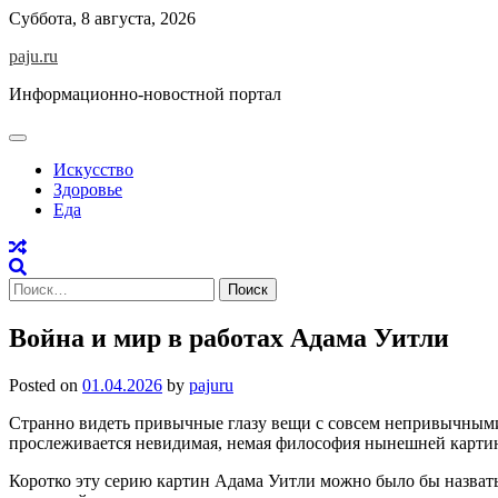
Skip
Суббота, 8 августа, 2026
to
paju.ru
content
Информационно-новостной портал
Искусство
Здоровье
Еда
Найти:
Война и мир в работах Адама Уитли
Posted on
01.04.2026
by
pajuru
Странно видеть привычные глазу вещи с совсем непривычными
прослеживается невидимая, немая философия нынешней карти
Коротко эту серию картин Адама Уитли можно было бы назвать