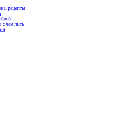
цена, рецепты
ы
тейлей
и с чем пить
вин