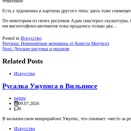
тематикой
Есть у художника и картины другого типа, здесь тоже совмещен
По некоторым из своих рисунков Адам смастерил скульптуры. С
им магнитофоно-автоматов пока продались только два…
Posted in
Искусство
Навигация
Previous:
Невероятные женщины от Кирсти Митчелл
Next:
Детские рисунки и реализм
по
записям
Related Posts
Искусство
Русалка Ужуписа в Вильнюсе
pajuru
09.07.2026
0
В вильнюсском микрорайоне Ужупис, что означает «место за рек
Искусство