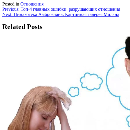
Posted in
Отношения
Навигация
Previous:
Топ-4 главных ошибки, разрушающих отношения
Next:
Пинакотека Амброзиана. Картинная галерея Милана
по
записям
Related Posts