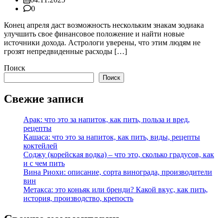
0
Конец апреля даст возможность нескольким знакам зодиака
улучшить свое финансовое положение и найти новые
источники дохода. Астрологи уверены, что этим людям не
грозят непредвиденные расходы […]
Поиск
Поиск
Свежие записи
Арак: что это за напиток, как пить, польза и вред,
рецепты
Кашаса: что это за напиток, как пить, виды, рецепты
коктейлей
Соджу (корейская водка) – что это, сколько градусов, как
и с чем пить
Вина Риохи: описание, сорта винограда, производители
вин
Метакса: это коньяк или бренди? Какой вкус, как пить,
история, производство, крепость