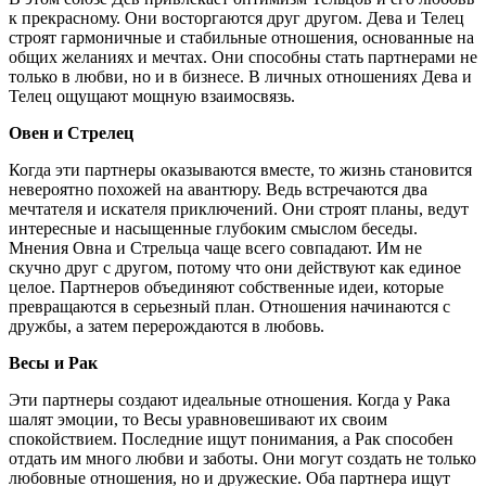
к прекрасному. Они восторгаются друг другом. Дева и Телец
строят гармоничные и стабильные отношения, основанные на
общих желаниях и мечтах. Они способны стать партнерами не
только в любви, но и в бизнесе. В личных отношениях Дева и
Телец ощущают мощную взаимосвязь.
Овен и Стрелец
Когда эти партнеры оказываются вместе, то жизнь становится
невероятно похожей на авантюру. Ведь встречаются два
мечтателя и искателя приключений. Они строят планы, ведут
интересные и насыщенные глубоким смыслом беседы.
Мнения Овна и Стрельца чаще всего совпадают. Им не
скучно друг с другом, потому что они действуют как единое
целое. Партнеров объединяют собственные идеи, которые
превращаются в серьезный план. Отношения начинаются с
дружбы, а затем перерождаются в любовь.
Весы и Рак
Эти партнеры создают идеальные отношения. Когда у Рака
шалят эмоции, то Весы уравновешивают их своим
спокойствием. Последние ищут понимания, а Рак способен
отдать им много любви и заботы. Они могут создать не только
любовные отношения, но и дружеские. Оба партнера ищут