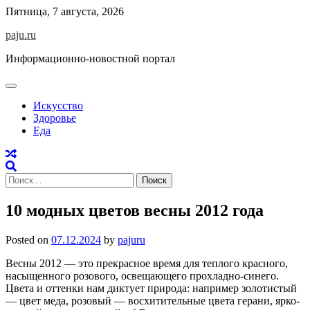
Skip
Пятница, 7 августа, 2026
to
paju.ru
content
Информационно-новостной портал
Искусство
Здоровье
Еда
Найти:
10 модных цветов весны 2012 года
Posted on
07.12.2024
by
pajuru
Весны 2012 — это прекрасное время для теплого красного,
насыщенного розового, освещающего прохладно-синего.
Цвета и оттенки нам диктует природа: например золотистый
— цвет меда, розовый — восхитительные цвета герани, ярко-