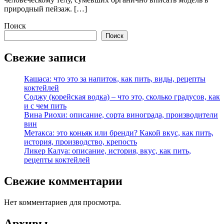
природный пейзаж. […]
Поиск
Поиск
Свежие записи
Кашаса: что это за напиток, как пить, виды, рецепты
коктейлей
Соджу (корейская водка) – что это, сколько градусов, как
и с чем пить
Вина Риохи: описание, сорта винограда, производители
вин
Метакса: это коньяк или бренди? Какой вкус, как пить,
история, производство, крепость
Ликер Калуа: описание, история, вкус, как пить,
рецепты коктейлей
Свежие комментарии
Нет комментариев для просмотра.
Архивы