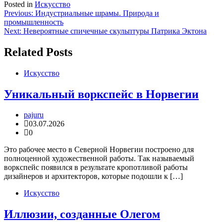
Posted in
Искусство
Навигация
Previous:
Индустриальные шрамы. Природа и
промышленность
по
Next:
Невероятные спичечные скульптуры Патрика Эктона
записям
Related Posts
Искусство
Уникальный воркспейс в Норвегии
pajuru
03.07.2026
0
Это рабочее место в Северной Норвегии построено для
полноценной художественной работы. Так называемый
воркспейс появился в результате кропотливой работы
дизайнеров и архитекторов, которые подошли к […]
Искусство
Иллюзии, созданные Олегом