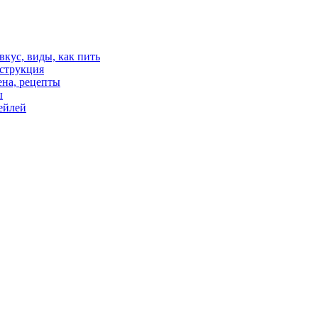
 вкус, виды, как пить
нструкция
цена, рецепты
ы
тейлей