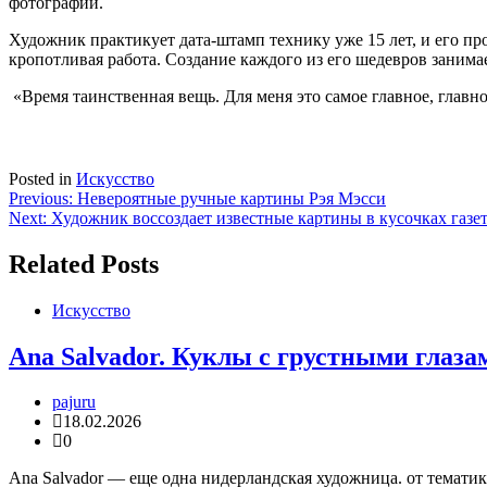
фотографии.
Художник практикует дата-штамп технику уже 15 лет, и его пр
кропотливая работа. Создание каждого из его шедевров занимае
«Время таинственная вещь. Для меня это самое главное, главн
Posted in
Искусство
Навигация
Previous:
Невероятные ручные картины Рэя Мэсси
Next:
Художник воссоздает известные картины в кусочках газе
по
записям
Related Posts
Искусство
Ana Salvador. Куклы с грустными глаза
pajuru
18.02.2026
0
Ana Salvador — еще одна нидерландская художница. от тематик