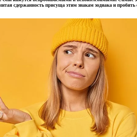
итая сдержанность присуща этим знакам зодиака и пробить с