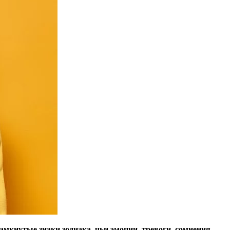
мкнутые знаки зодиака, чьи эмоции, тревоги, сомнения,