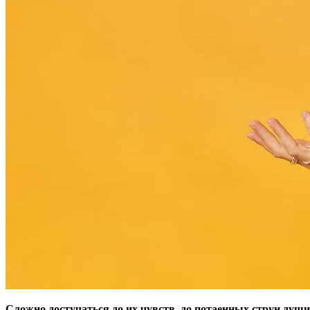
Сложно достучаться до их чувств, до потаенных струн душ