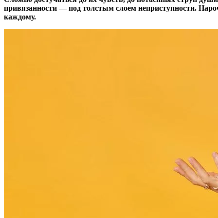
привязанности — под толстым слоем неприступности. Нароч
каждому.