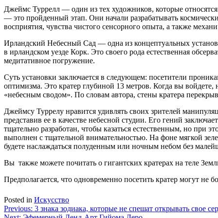
Джеймс Туррелл — один из тех художников, которые относятся 
— это пройденный этап. Они начали разрабатывать космически
восприятия, чувства чистого сенсорного опыта, а также механи
Ирландский Небесный Сад — одна из концептуальных установо
в ирландском уезде Корк. Это своего рода естественная обсер
медитативное погружение.
Суть установки заключается в следующем: посетители проникаю
оптимизма. Это кратер глубиной 13 метров. Когда вы войдете,
«небесным сводом». По словам автора, стены кратера перекры
Джеймсу Туррелу нравится удивлять своих зрителей манипуляц
представив ее в качестве небесной студии. Его гений заключае
тщательно разработан, чтобы казаться естественным, но при э
выполнен с тщательной внимательностью. На фоне мягкой зелен
будете наслаждаться полуденным или ночным небом без малей
Вы также можете почитать о гигантских кратерах на теле Земли
Предполагается, что одновременно посетить кратер могут не б
Posted in
Искусство
Навигация
Previous:
3 знака зодиака, которые не спешат открывать свое се
Next:
Эфемерный Ленд-Арт Гийома Леро