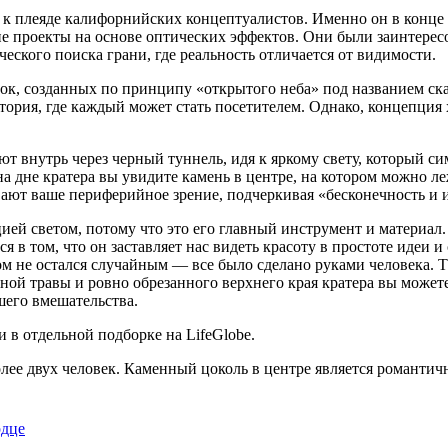
к плеяде калифорнийских концептуалистов. Именно он в конце 1
е проекты на основе оптических эффектов. Они были заинтересо
ческого поиска грани, где реальность отличается от видимости.
к, созданных по принципу «открытого неба» под названием ск
ватория, где каждый может стать посетителем. Однако, концепци
т внутрь через черный туннель, идя к яркому свету, который си
 на дне кратера вы увидите камень в центре, на котором можно л
вают ваше периферийное зрение, подчеркивая «бесконечность и 
ией светом, потому что это его главный инструмент и материал
тся в том, что он заставляет нас видеть красоту в простоте идеи
том не остался случайным — все было сделано руками человека. 
ой травы и ровно обрезанного верхнего края кратера вы можете 
шего вмешательства.
 в отдельной подборке на LifeGlobe.
олее двух человек. Каменный цоколь в центре является романтич
рдце