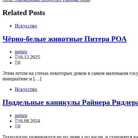
по
записям
Related Posts
Искусство
Чёрно-белые животные Питера РОА
pajuru
16.12.2025
0
Этим летом на стенах некоторых домов в самом маленьком го
инициативе и […]
Искусство
Поддельные каникулы Райнера Ридлер
pajuru
16.08.2024
0
Технологии развиваются не по дням а по часам, и становятся