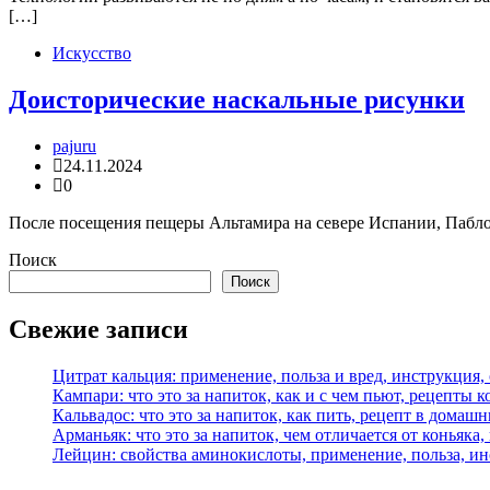
[…]
Искусство
Доисторические наскальные рисунки
pajuru
24.11.2024
0
После посещения пещеры Альтамира на севере Испании, Пабло 
Поиск
Поиск
Свежие записи
Цитрат кальция: применение, польза и вред, инструкция,
Кампари: что это за напиток, как и с чем пьют, рецепты 
Кальвадос: что это за напиток, как пить, рецепт в домаш
Арманьяк: что это за напиток, чем отличается от коньяка,
Лейцин: свойства аминокислоты, применение, польза, и