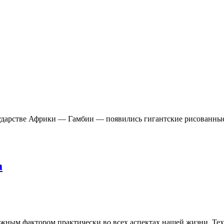
сударстве Африки — Гамбии — появились гигантские рисованны
а
 важным фактором практически во всех аспектах нашей жизни. Т