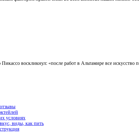
Пикассо воскликнул: «после работ в Альтамире все искусство п
 отзывы
коктейлей
них условиях
 вкус, виды, как пить
нструкция