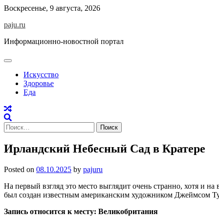
Skip
Воскресенье, 9 августа, 2026
to
paju.ru
content
Информационно-новостной портал
Искусство
Здоровье
Еда
Найти:
Ирландский Небесный Сад в Кратере
Posted on
08.10.2025
by
pajuru
На первый взгляд это место выглядит очень странно, хотя и
был создан известным американским художником Джеймсом Турр
Запись относится к месту: Великобритания