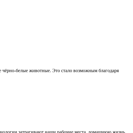
е чёрно-белые животные. Это стало возможным благодаря
ехнологии затрагивают наши рабочие места, домашнюю жизнь