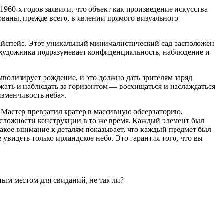
960-х годов заявили, что объект как произведение искусства
ваны, прежде всего, в явлении прямого визуального
айспейс. Этот уникальный минималистический сад расположен
я художника подразумевает конфиденциальность, наблюдение и
мволизирует рождение, и это должно дать зрителям заряд
ежать и наблюдать за горизонтом — восхищаться и наслаждаться
изменчивость неба».
. Мастер превратил кратер в массивную обсерваторию,
 и сложности конструкции в то же время. Каждый элемент был
Такое внимание к деталям показывает, что каждый предмет был
увидеть только ирландское небо. Это гарантия того, что вы
ным местом для свиданий, не так ли?