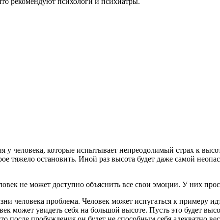
 что рекомендуют психологи и психиатры.
у человека, которые испытывает непреодолимый страх к высоте
ое тяжело остановить. Иной раз высота будет даже самой неопа
ловек не может доступно объяснить все свои эмоции. У них прос
изни человека проблема. Человек может испугаться к примеру ид
ек может увидеть себя на большой высоте. Пусть это будет выс
то после пробуждения он будет не способным себя адекватно вес