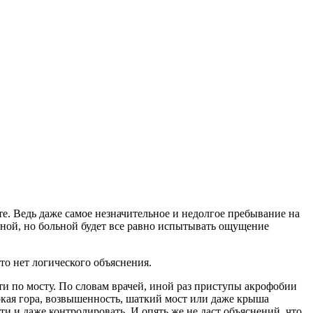
. Ведь даже самое незначительное и недолгое пребывание на
сной, но больной будет все равно испытывать ощущение
то нет логического объяснения.
ти по мосту. По словам врачей, иной раз приступы акрофобии
окая гора, возвышенность, шаткий мост или даже крыша
ти и даже контролировать. И опять же не даст объяснений, что