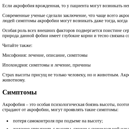
Если акрофобия врожденная, то у пациента могут возникать н
Современные ученые сделали заключение, что чаще всего акро
людей симптомы акрофобии могут возникать даже тогда, когда 
Особая роль всех внешних факторов подвергается поистине се
природа данной фобии имеет глубокие корни и тесно связана с
Читайте также:
Мисофония: лечение, описание, симптомы
Ипохондрия: симптомы и лечение, причины
Страх высоты присущ не только человеку, но и животным. Акр
животному.
Симптомы
Акрофобия – это особая психологическая боязнь высоты, поэт
страдают от акрофобии, могут проявлять такие симптомы:
потеря самоконтроля при подъеме на высоту;
желание спрыгнуть с высоты, схожее с суицидальной нак