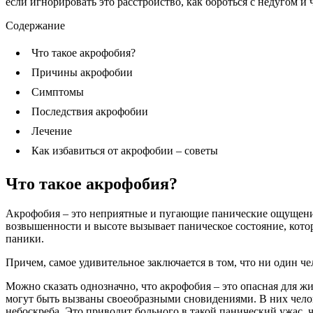
если игнорировать это расстройство, как бороться с недугом и
Содержание
Что такое акрофобия?
Причины акрофобии
Симптомы
Последствия акрофобии
Лечение
Как избавиться от акрофобии – советы
Что такое акрофобия?
Акрофобия – это неприятные и пугающие панические ощущения 
возвышенности и высоте вызывает паническое состояние, котор
паники.
Причем, самое удивительное заключается в том, что ни один че
Можно сказать однозначно, что акрофобия – это опасная для ж
могут быть вызваны своеобразными сновидениями. В них челов
небоскреба. Это приводит больного в такой панический ужас, ч