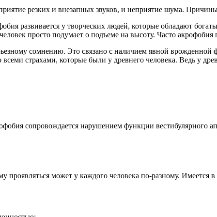
еприятие резких и внезапных звуков, и неприятие шума. Причин
фобия развивается у творческих людей, которые обладают богат
человек просто подумает о подъеме на высоту. Часто акрофобия
рьезному сомнению. Это связано с наличием явной врожденной 
о всеми страхами, которые были у древнего человека. Ведь у др
офобия сопровождается нарушением функции вестибулярного аппа
ому проявляться может у каждого человека по-разному. Имеется 
лонностью;