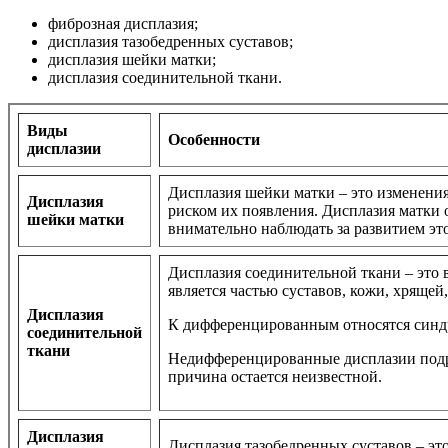
фиброзная дисплазия;
дисплазия тазобедренных суставов;
дисплазия шейки матки;
дисплазия соединительной ткани.
Виды
Особенности
дисплазии
Дисплазия шейки матки – это изменения
Дисплазия
риском их появления. Дисплазия матки 
шейки матки
внимательно наблюдать за развитием эт
Дисплазия соединительной ткани – это
является частью суставов, кожи, хрящ
Дисплазия
К дифференцированным относятся синдр
соединительной
ткани
Недифференцированные дисплазии подра
причина остается неизвестной.
Дисплазия
Дисплазия тазобедренных суставов – эт