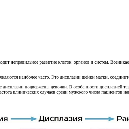
ходит неправильное развитие клеток, органов и систем. Возника
вляются наиболее часто. Это дисплазии шейки матки, соедините
 дисплазии подвержены девочки. В особенности дисплазией тазо
астота клинических случаев среди мужского числа пациентов на