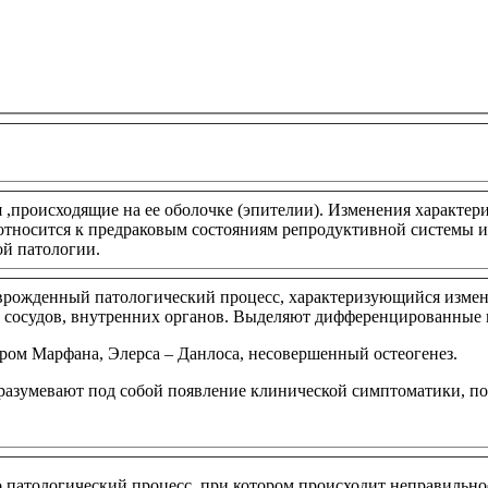
 ,происходящие на ее оболочке (эпителии). Изменения характе
относится к предраковым состояниям репродуктивной системы и 
ой патологии.
 врожденный патологический процесс, характеризующийся измен
ей, сосудов, внутренних органов. Выделяют дифференцированны
ом Марфана, Элерса – Данлоса, несовершенный остеогенез.
зумевают под собой появление клинической симптоматики, пох
о патологический процесс, при котором происходит неправильное