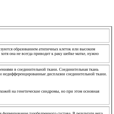
ризуются образованием атипичных клеток или высоким
хотя она не всегда приводит к раку шейке матке, нужно
ениями в соединительной ткани. Соединительная ткань
е и недифференцированные дисплазии соединительной ткани.
ожей на генетические синдромы, но при этом основная
 формирование тазобедренного сустава. В результате чего