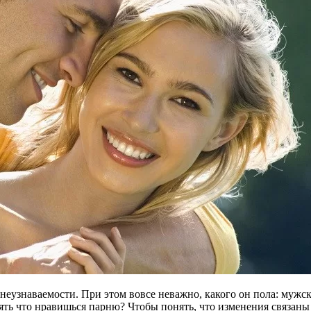
неузнаваемости. При этом вовсе неважно, какого он пола: мужск
ять что нравишься парню? Чтобы понять, что изменения связаны