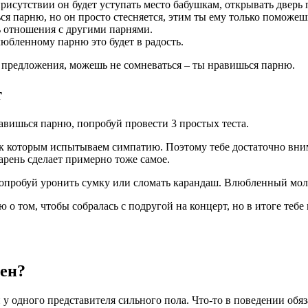
исутствии он будет уступать место бабушкам, открывать дверь п
 парню, но он просто стесняется, этим ты ему только поможешь
ь отношения с другими парнями.
любленному парню это будет в радость.
го предложения, можешь не сомневаться – ты нравишься парню.
т
авишься парню, попробуй провести 3 простых теста.
к которым испытываем симпатию. Поэтому тебе достаточно вним
арень сделает примерно тоже самое.
 попробуй уронить сумку или сломать карандаш. Влюбленный моло
о том, чтобы собралась с подругой на концерт, но в итоге тебе 
лен?
у одного представителя сильного пола. Что-то в поведении обяза