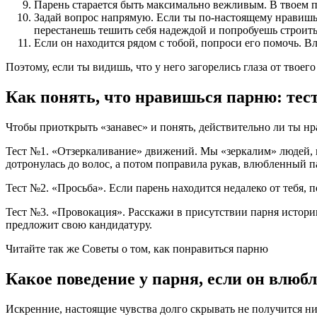
Парень старается быть максимально вежливым. В твоем пр
Задай вопрос напрямую. Если ты по-настоящему нравишься
перестанешь тешить себя надеждой и попробуешь строит
Если он находится рядом с тобой, попроси его помочь. В
Поэтому, если ты видишь, что у него загорелись глаза от твое
Как понять, что нравишься парню: тес
Чтобы приоткрыть «занавес» и понять, действительно ли ты нр
Тест №1. «Отзеркаливание» движений. Мы «зеркалим» людей, 
дотронулась до волос, а потом поправила рукав, влюбленный п
Тест №2. «Просьба». Если парень находится недалеко от тебя,
Тест №3. «Провокация». Расскажи в присутствии парня историю 
предложит свою кандидатуру.
Читайте так же Советы о том, как понравиться парню
Какое поведение у парня, если он влюб
Искренние, настоящие чувства долго скрывать не получится ни 