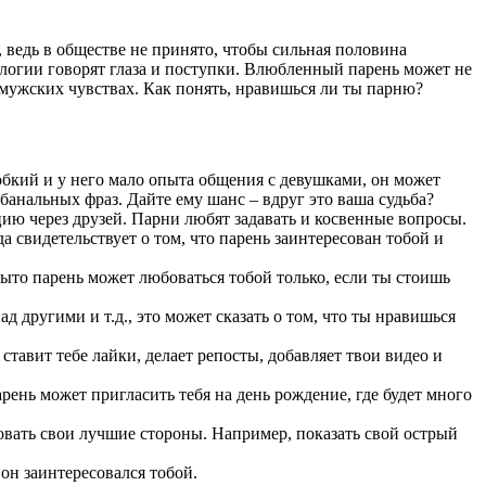
 ведь в обществе не принято, чтобы сильная половина
логии говорят глаза и поступки. Влюбленный парень может не
 мужских чувствах. Как понять, нравишься ли ты парню?
обкий и у него мало опыта общения с девушками, он может
банальных фраз. Дайте ему шанс – вдруг это ваша судьба?
ацию через друзей. Парни любят задавать и косвенные вопросы.
 свидетельствует о том, что парень заинтересован тобой и
рыто парень может любоваться тобой только, если ты стоишь
ад другими и т.д., это может сказать о том, что ты нравишься
тавит тебе лайки, делает репосты, добавляет твои видео и
арень может пригласить тебя на день рождение, где будет много
овать свои лучшие стороны. Например, показать свой острый
он заинтересовался тобой.