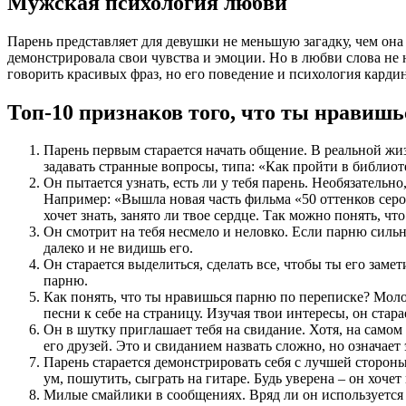
Мужская психология любви
Парень представляет для девушки не меньшую загадку, чем она
демонстрировала свои чувства и эмоции. Но в любви слова не
говорить красивых фраз, но его поведение и психология кард
Топ-10 признаков того, что ты нравиш
Парень первым старается начать общение. В реальной жи
задавать странные вопросы, типа: «Как пройти в библиот
Он пытается узнать, есть ли у тебя парень. Необязательн
Например: «Вышла новая часть фильма «50 оттенков серог
хочет знать, занято ли твое сердце. Так можно понять, ч
Он смотрит на тебя несмело и неловко. Если парню сильн
далеко и не видишь его.
Он старается выделиться, сделать все, чтобы ты его замет
парню.
Как понять, что ты нравишься парню по переписке? Молод
песни к себе на страницу. Изучая твои интересы, он стара
Он в шутку приглашает тебя на свидание. Хотя, на самом 
его друзей. Это и свиданием назвать сложно, но означает 
Парень старается демонстрировать себя с лучшей сторон
ум, пошутить, сыграть на гитаре. Будь уверена – он хоче
Милые смайлики в сообщениях. Вряд ли он используется и