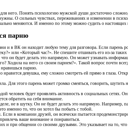
 для него. Понять психологию мужской души достаточно сложно,
 нужны. О сильных чувствах, переживаниях и изменении в психо
инально меняются. И именно по этому можно судить о настоящих
ься парню
зни и в ВК он находит любую тему для разговора. Если парень р
еку?» или «Который час?». Не спешите отшивать его из-за таких 
о, что он будет делать это напрямую. Он может узнавать информ
о? Ходила на него со своим парнем?». Такой вопрос почти всегда
то нравишься парню.
о нравится девушка, ему сложно смотреть ей прямо в глаза. Отк
ила. Для этого парень может громко смеяться, говорить, шутить н
ой человек будет проявлять активность в социальных сетях. Он с
ется обратить на себя внимание.
деле, не в шутку. Он не будет делать это напрямую. Например, п
это именно то, что он хотел бы побыть с тобой.
ы. Если в компании друзей, он всячески пытается продемонстрир
т привлечь ваше внимание и понравиться.
х и при общении со своими друзьями. Это указывает на то, что 