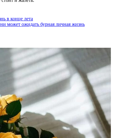
 стоит и жалеть.
нь в конце лета
сени может ожидать бурная личная жизнь