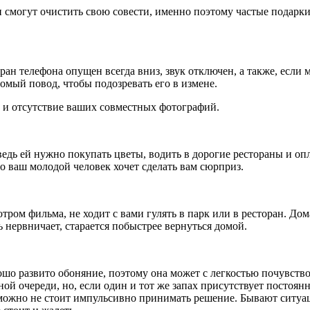
смогут очистить свою совести, именно поэтому частые подарки 
ран телефона опущен всегда вниз, звук отключен, а также, если м
сомый повод, чтобы подозревать его в измене.
 и отсутствие ваших совместных фотографий.
ведь ей нужно покупать цветы, водить в дорогие рестораны и оп
о ваш молодой человек хочет сделать вам сюрприз.
ом фильма, не ходит с вами гулять в парк или в ресторан. Дома
ь нервничает, старается побыстрее вернуться домой.
ошо развито обоняние, поэтому она может с легкостью почувство
ной очереди, но, если один и тот же запах присутствует постоя
можно не стоит импульсивно принимать решение. Бывают ситуаци