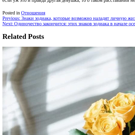
если уж это и правда другая девушка, то о таком расставании не
Posted in
Отношения
Навигация
Previous:
Знаки зодиака, которые возможно наладят личную жиз
Next:
Одиночество закончится: этих знаков зодиака в начале о
по
записям
Related Posts