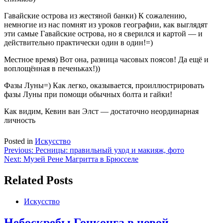
Гавайские острова из жестяной банки) К сожалению,
немногие из нас помнят из уроков географии, как выглядят
эти самые Гавайские острова, но я сверился и картой — и
действительно практически один в один!=)
Местное время) Вот она, разница часовых поясов! Да ещё и
воплощённая в печеньках!))
Фазы Луны=) Как легко, оказывается, проиллюстрировать
фазы Луны при помощи обычных болта и гайки!
Как видим, Кевин ван Элст — достаточно неординарная
личность
Posted in
Искусство
Навигация
Previous:
Ресницы: правильный уход и макияж, фото
Next:
Музей Рене Магритта в Брюсселе
по
записям
Related Posts
Искусство
Небоскребы Гонконга в новой