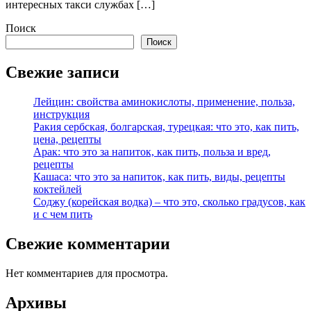
интересных такси службах […]
Поиск
Поиск
Свежие записи
Лейцин: свойства аминокислоты, применение, польза,
инструкция
Ракия сербская, болгарская, турецкая: что это, как пить,
цена, рецепты
Арак: что это за напиток, как пить, польза и вред,
рецепты
Кашаса: что это за напиток, как пить, виды, рецепты
коктейлей
Соджу (корейская водка) – что это, сколько градусов, как
и с чем пить
Свежие комментарии
Нет комментариев для просмотра.
Архивы