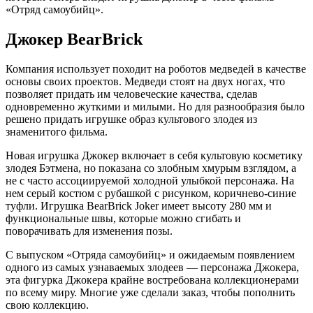
«Отряд самоубийц».
Джокер BearBrick
Компания использует походит на роботов медведей в качестве
основы своих проектов. Медведи стоят на двух ногах, что
позволяет придать им человеческие качества, сделав
одновременно жуткими и милыми. Но для разнообразия было
решено придать игрушке образ культового злодея из
знаменитого фильма.
Новая игрушка Джокер включает в себя культовую косметику
злодея Бэтмена, но показана со злобным хмурым взглядом, а
не с часто ассоциируемой холодной улыбкой персонажа. На
нем серый костюм с рубашкой с рисунком, коричнево-синие
туфли. Игрушка BearBrick Joker имеет высоту 280 мм и
функциональные швы, которые можно сгибать и
поворачивать для изменения позы.
С выпуском «Отряда самоубийц» и ожидаемым появлением
одного из самых узнаваемых злодеев — персонажа Джокера,
эта фигурка Джокера крайне востребована коллекционерами
по всему миру. Многие уже сделали заказ, чтобы пополнить
свою коллекцию.