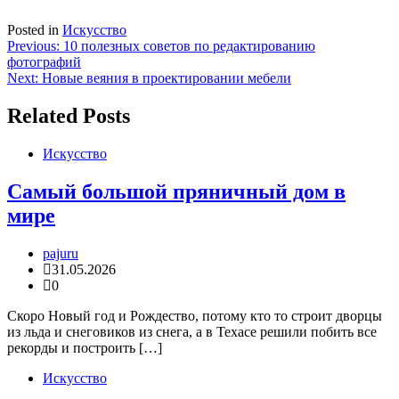
Posted in
Искусство
Навигация
Previous:
10 полезных советов по редактированию
фотографий
по
Next:
Новые веяния в проектировании мебели
записям
Related Posts
Искусство
Самый большой пряничный дом в
мире
pajuru
31.05.2026
0
Скоро Новый год и Рождество, потому кто то строит дворцы
из льда и снеговиков из снега, а в Техасе решили побить все
рекорды и построить […]
Искусство