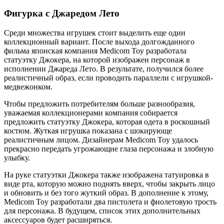
Фигурка с Джаредом Лето
Среди множества игрушек стоит выделить еще один
коллекционный вариант. После выхода долгожданного
фильма японская компания Medicom Toy разработала
статуэтку Джокера, на которой изображен персонаж в
исполнении Джареда Лето. В результате, получился более
реалистичный образ, если проводить параллели с игрушкой-
медвежонком.
Чтобы предложить потребителям больше разнообразия,
уважаемая коллекционерами компания собирается
предложить статуэтку Джокера, которая одета в роскошный
костюм. Жуткая игрушка показана с шокирующе
реалистичным лицом. Дизайнерам Medicom Toy удалось
прекрасно передать угрожающие глаза персонажа и злобную
улыбку.
На руке статуэтки Джокера также изображена татуировка в
виде рта, которую можно поднять вверх, чтобы закрыть лицо
и обновить и без того жуткий образ. В дополнение к этому,
Medicom Toy разработали два пистолета и фиолетовую трость
для персонажа. В будущем, список этих дополнительных
аксессуаров будет расширяться.