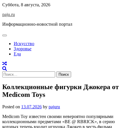
Skip
Суббота, 8 августа, 2026
to
paju.ru
content
Информационно-новостной портал
Искусство
Здоровье
Еда
Найти:
Коллекционные фигурки Джокера от
Medicom Toys
Posted on
13.07.2026
by
pajuru
Medicom Toy известен своими невероятно популярными
коллекционными предметами «BE @ RBRICK», в серию
которых теперь входит игрушка Джокер в честь фильма