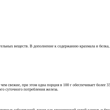
льных веществ. В дополнение к содержанию крахмала и белка, 
ем свежие, при этом одна порция в 100 г обеспечивает более 
го суточного потребления железа.
орных заболеваний, таких как хронический сухой кашель и бронх