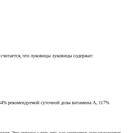
считается, что луковицы луковицы содержат:
334% рекомендуемой суточной дозы витамина А, 117%
ит. Это связано с тем, что, как считается, они увлажняют