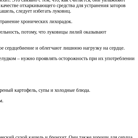
 качестве отхаркивающего средства для устранения заторов
ашель, следует избегать луковиц.
странение хронических лихорадок.
ельность, потому, что луковицы лилий оказывают
ое сердцебиение и облегчают лишнюю нагрузку на сердце.
желудком – нужно проявлять осторожность при их употреблении
реный картофель, супы и холодные блюда.
м.
ческий сухой кашель и бронхит. Они также хороши для сердца,