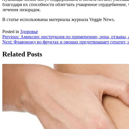
благодаря их способности облегчать учащенное сердцебиение, 
лечения лихорадок.
В статье использованы материалы журнала Veggie News.
Posted in
Здоровье
Навигация
Previous:
Амиксин: инструкция по применению, цена, отзывы, 
Next:
Флавоноид во фруктах и овощах предотвращает гепатит, 
по
записям
Related Posts