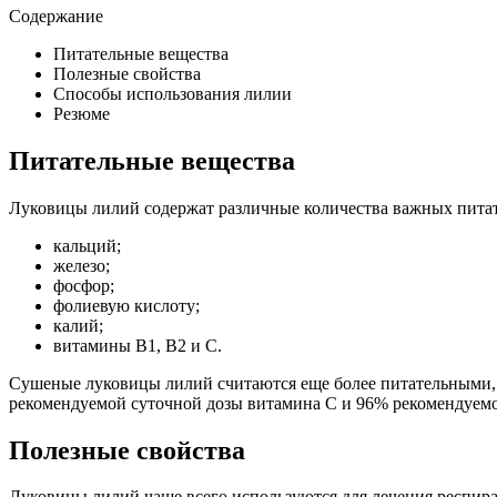
Содержание
Питательные вещества
Полезные свойства
Способы использования лилии
Резюме
Питательные вещества
Луковицы лилий содержат различные количества важных питате
кальций;
железо;
фосфор;
фолиевую кислоту;
калий;
витамины B1, B2 и C.
Сушеные луковицы лилий считаются еще более питательными, ч
рекомендуемой суточной дозы витамина С и 96% рекомендуемо
Полезные свойства
Луковицы лилий чаще всего используются для лечения респират