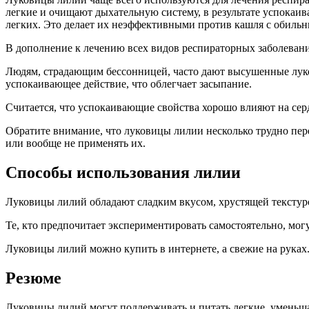
легкие и очищают дыхательную систему, в результате успокаив
легких. Это делает их неэффективными против кашля с обильны
В дополнение к лечению всех видов респираторных заболевани
Людям, страдающим бессонницей, часто дают высушенные луко
успокаивающее действие, что облегчает засыпание.
Считается, что успокаивающие свойства хорошо влияют на сер
Обратите внимание, что луковицы лилии несколько трудно пер
или вообще не применять их.
Способы использования лилии
Луковицы лилий обладают сладким вкусом, хрустящей текстуро
Те, кто предпочитает экспериментировать самостоятельно, могу
Луковицы лилий можно купить в интернете, а свежие на руках
Резюме
Луковицы лилий могут поддерживать и питать легкие, уменьша