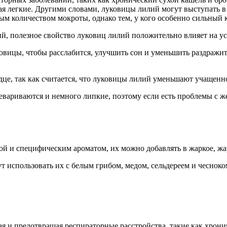
ая легкие. Другими словами, луковицы лилий могут выступать в
м количеством мокроты, однако тем, у кого особенно сильный к
й, полезное свойство луковиц лилий положительно влияет на у
вицы, чтобы расслабится, улучшить сон и уменьшить раздражит
дце, так как считается, что луковицы лилий уменьшают учащенн
евариваются и немного липкие, поэтому если есть проблемы с 
й и специфическим ароматом, их можно добавлять в жаркое, жа
т использовать их с белым грибом, медом, сельдереем и чесноко
.
я и предотвращая респираторные расстройства, такие как хрони